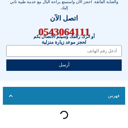
والعناية الفائقة. احجز الآن واستمتع براحة البال مع خدمة طبية تأتي
إليك.
اتصل الآن
0543064111
أو اترك رقمك وسيتم الاتصال بكم
لحجز موعد زيارة منزلية
أرسل
فهرس