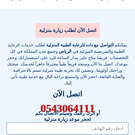
اتصل الآن لطلب زيارة منزلية
يمكنكم
التواصل مع ذات للرعاية الطبية المنزلية
لطلب خدمات الرعاية
الطبية والتمريضية المنزلية في
الرياض
وجميع مدن المملكة في كل
التخصصات
. فريقنا متاح على مدار الساعة للرد على استفساراتك وحجز
موعدك. اتصل بنا الآن وستجد فريقاً طبياً محترفاً جاهزاً لخدمتك. صحتك
وراحتك أولويتنا، ونضمن لك تجربة طبية منزلية تتسم بالاحترافية
والعناية الفائقة. احجز الآن واستمتع براحة البال مع خدمة طبية تأتي
إليك.
اتصل الآن
0543064111
أو اترك رقمك وسيتم الاتصال بكم
لحجز موعد زيارة منزلية