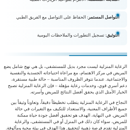
التواصل المستمر
: الحفاظ على التواصل مع الفريق الطبي
التوثيق
: تسجيل التطورات والملاحظات اليومية
الرعاية المنزلية ليست مجرد بديل للمستشفى، بل هي نهج شامل يضع
المريض في مركز الاهتمام، مع مراعاة احتياجاته الجسدية والنفسية
والاجتماعية. عندما تتوفر الظروف المناسبة – حالة طبية مستقرة،
دعم أسري قوي، وخدمات رعاية مؤهلة – فإن الرعاية المنزلية تصبح
الخيار الأمثل الذي يحقق أفضل النتائج للمريض وأسرته.
النجاح في الرعاية المنزلية يتطلب تخطيطاً دقيقاً، وتعاوناً وثيقاً بين
جميع الأطراف المعنية، والاستعداد للتكيف مع التغيرات في حالة
المريض. في النهاية، الهدف هو تحقيق أفضل جودة حياة ممكنة
للمريض، سواء كان ذلك في المنزل أو في المستشفى، والرعاية
المنزلية تقدم فرصة ذهبية لتحقيق هذا الهدف في بيئة محبة ومألوفة.