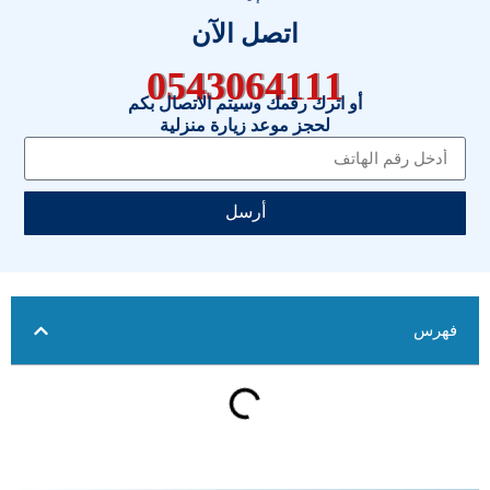
اتصل الآن
0543064111
أو اترك رقمك وسيتم الاتصال بكم
لحجز موعد زيارة منزلية
أرسل
فهرس