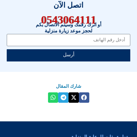
اتصل الآن
0543064111
أو اترك رقمك وسيتم الاتصال بكم
لحجز موعد زيارة منزلية
أرسل
شارك المقال