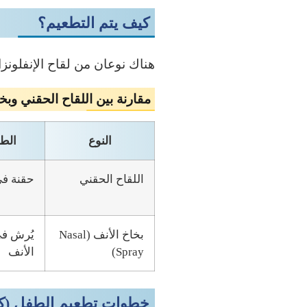
كيف يتم التطعيم؟
هناك نوعان من لقاح الإنفلونز
مقارنة بين اللقاح الحقني وبخ
النوع
الط
اللقاح الحقني
حقنة في
بخاخ الأنف (Nasal
يُرش في
Spray)
الأنف
خطوات تطعيم الطفل (كي