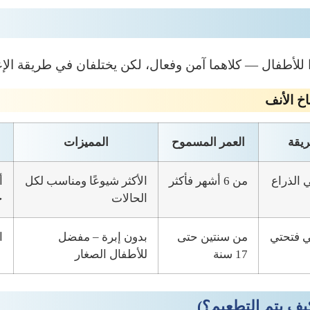
ا للأطفال — كلاهما آمن وفعال، لكن يختلفان في طريقة الإ
اخ الأنف
ريقة
العمر المسموح
المميزات
 الذراع
من 6 أشهر فأكثر
الأكثر شيوعًا ومناسب لكل
أ
الحالات
ح
 فتحتي
من سنتين حتى
بدون إبرة – مفضل
ا
17 سنة
للأطفال الصغار
ف يتم التطعيم؟)