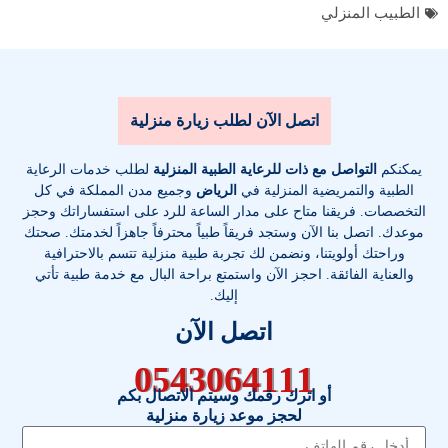
الطبيب المنزلي
اتصل الآن لطلب زيارة منزلية
يمكنكم
التواصل مع ذات للرعاية الطبية المنزلية
لطلب خدمات الرعاية
الطبية والتمريضية المنزلية في
الرياض
وجميع مدن المملكة في كل
التخصصات
. فريقنا متاح على مدار الساعة للرد على استفساراتك وحجز
موعدك. اتصل بنا الآن وستجد فريقاً طبياً محترفاً جاهزاً لخدمتك. صحتك
وراحتك أولويتنا، ونضمن لك تجربة طبية منزلية تتسم بالاحترافية
والعناية الفائقة. احجز الآن واستمتع براحة البال مع خدمة طبية تأتي
إليك.
اتصل الآن
0543064111
أو اترك رقمك وسيتم الاتصال بكم
لحجز موعد زيارة منزلية