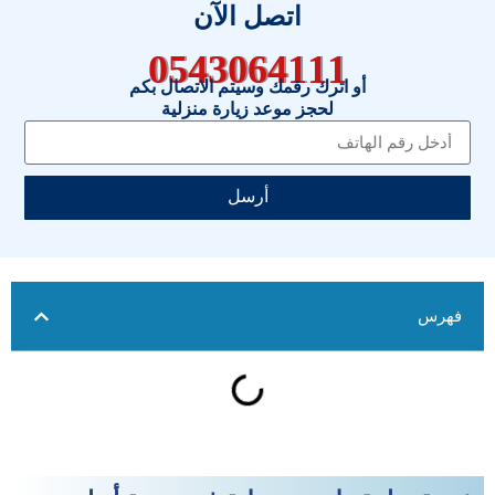
اتصل الآن
0543064111
أو اترك رقمك وسيتم الاتصال بكم
لحجز موعد زيارة منزلية
أرسل
فهرس