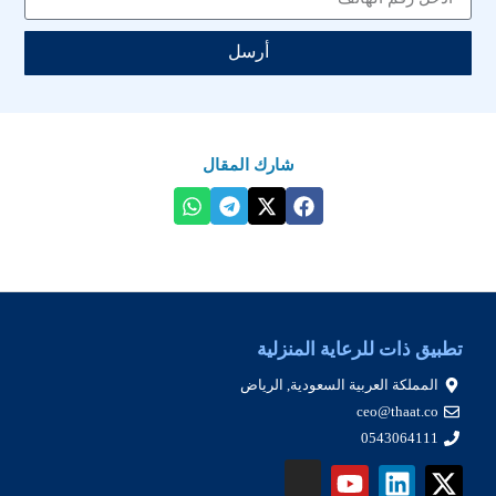
أرسل
شارك المقال
تطبيق ذات للرعاية المنزلية
المملكة العربية السعودية, الرياض
ceo@thaat.co
0543064111