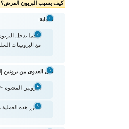
كيف يسبب البريون المرض؟
البداية
:
عندما يدخل البريو
مع البروتينات السلي
نقل العدوى من بروتين إل
البروتين المشوه PrPˢᶜ يتصل بالبروتين الطبيعي PrPᶜ ويجبره على تغيير شكله ليُصبح مشوهًا هو الآخر.
تتكرر هذه العملية 