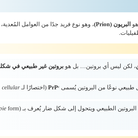
و
البريون (Prion)
، وهو نوع فريد جدًا من العوامل المُعدية
طفيليات.
، لكن ليس أي بروتين… بل هو
بروتين غير طبيعي في شك
طبيعي نوعًا من البروتين يُسمى
PrPᶜ
(اختصارًا لـ
 cellular
البروتين الطبيعي ويتحول إلى شكل ضار يُعرف بـ
pie