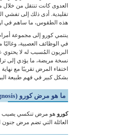
العدوى كانت تنتقل من خلال م
تقليدية. أدى ذلك إلى تفشي ال
هذه الطقوس، ما ساهم في ارتف
ينتمي كورو إلى مجموعة أمراض
في الوظائف العصبية، وغالبًا م
البريون المُسبب له لا يحتوي 
نسخة مريضة، ما يؤدي إلى ترا
اختفاء المرض تقريبًا مع نهاي
بشكل كبير في فهم طبيعة البري
ما هو مرض كورو (Kuru Diagnosis)؟
كورو
هو مرض تنكسي يصيب الد
العائلة التي تضم مرض جنون البقر (BSE) ومرض كروتزفيلد-جا