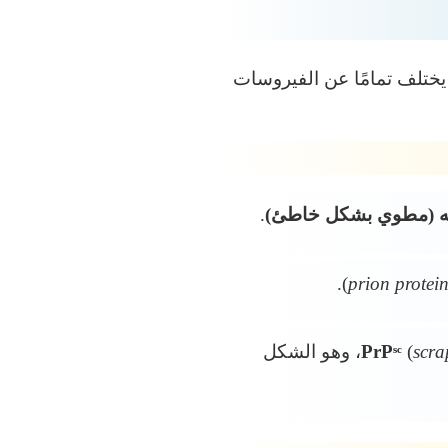
، يختلف تمامًا عن الفيروسات
له (مطوي بشكل خاطئ)
.
).
prion protein
scra
(
PrPˢᶜ
form)، وهو الشكل