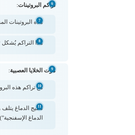
تراكم البروتينات
:
هذه البروتينات الم
هذا التراكم يُشكل ت
موت الخلايا العصبية
:
مع تراكم هذه البروت
نسيج الدماغ يتلف وي
الدماغ الإسفنجية”).