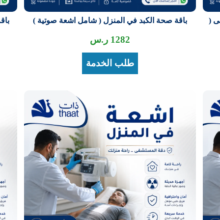
ى (
باقة صحة الكبد في المنزل ( شامل اشعة صوتية )
باق
1282
ر.س
طلب الخدمة