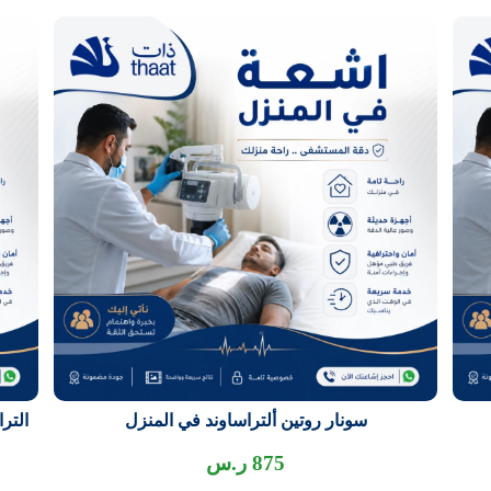
سونار روتين ألتراساوند في المنزل
التر
875
ر.س