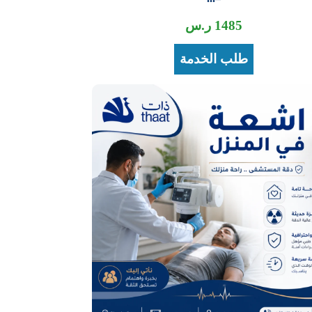
1485
ر.س
طلب الخدمة