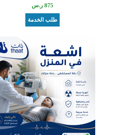
875
ر.س
طلب الخدمة