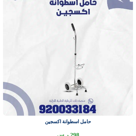
حامل اسطوانة اكسجين
298
ر.س