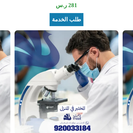
281
ر.س
طلب الخدمة