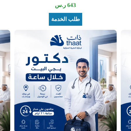
643
ر.س
طلب الخدمة