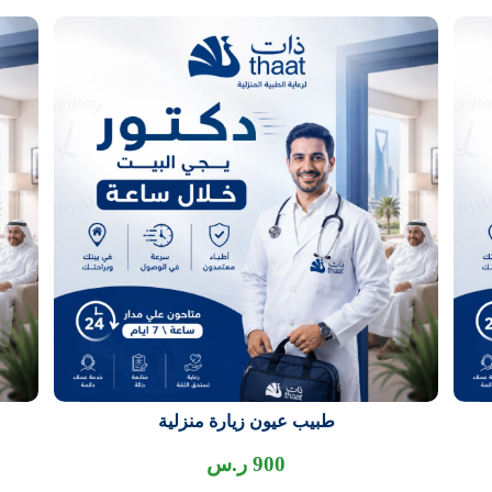
طبيب عيون زيارة منزلية
900
ر.س