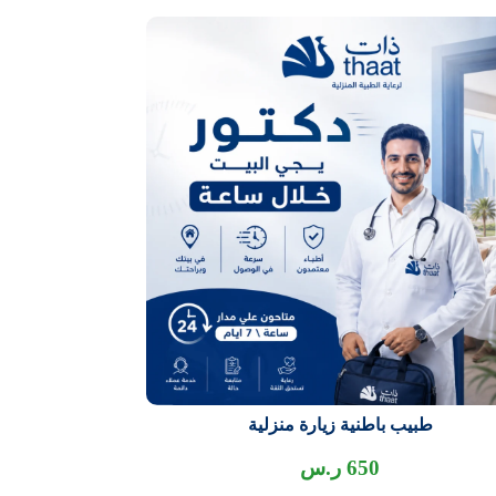
طبيب باطنية زيارة منزلية
650
ر.س