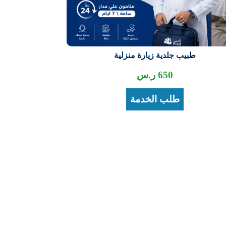
طبيب جلدية زيارة منزلية
650
ر.س
طلب الخدمة