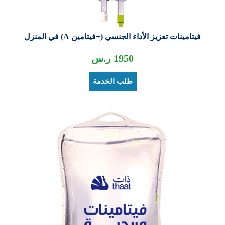
فيتامينات تعزيز الأداء الجنسي (+فيتامين A) في المنزل
1950
ر.س
طلب الخدمة