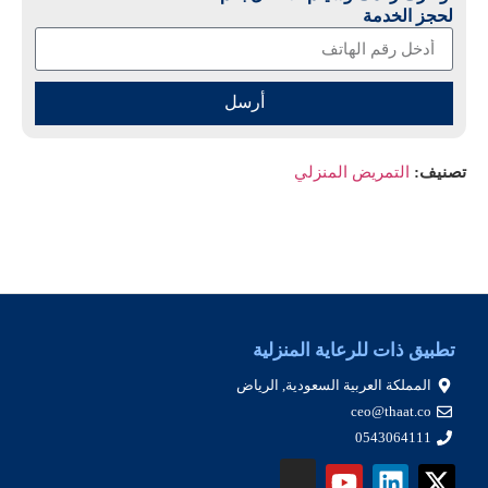
لحجز الخدمة
أرسل
تصنيف:
التمريض المنزلي
تطبيق ذات للرعاية المنزلية
المملكة العربية السعودية, الرياض
ceo@thaat.co
0543064111