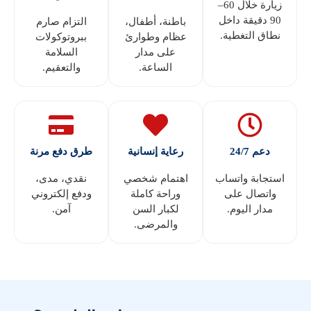
زيارة خلال 60–
90 دقيقة داخل
باطنة، أطفال،
التزام صارم
نطاق التغطية.
عظام وطوارئ
ببروتوكولات
على مدار
السلامة
الساعة.
والتعقيم.
دعم 24/7
رعاية إنسانية
طرق دفع مرنة
استجابة واتساب
اهتمام شخصي
نقدي، مدى،
واتصال على
وراحة كاملة
ودفع إلكتروني
مدار اليوم.
لكبار السن
آمن.
والمرضى.