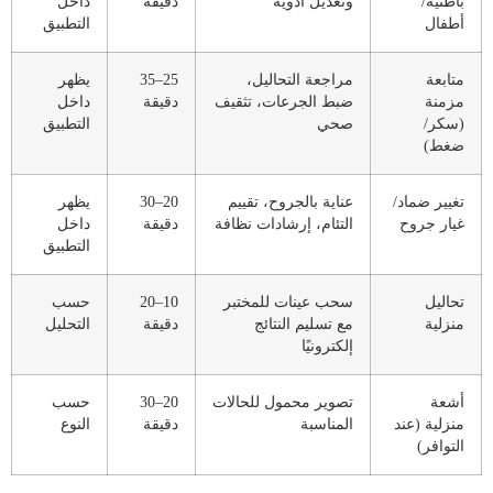
باطنية/
وتعديل أدوية
دقيقة
داخل
أطفال
التطبيق
متابعة
مراجعة التحاليل،
25–35
يظهر
مزمنة
ضبط الجرعات، تثقيف
دقيقة
داخل
(سكر/
صحي
التطبيق
ضغط)
تغيير ضماد/
عناية بالجروح، تقييم
20–30
يظهر
غيار جروح
التئام، إرشادات نظافة
دقيقة
داخل
التطبيق
تحاليل
سحب عينات للمختبر
10–20
حسب
منزلية
مع تسليم النتائج
دقيقة
التحليل
إلكترونيًا
أشعة
تصوير محمول للحالات
20–30
حسب
منزلية (عند
المناسبة
دقيقة
النوع
التوافر)