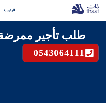
الرئيسية
طلب تأجير ممرضة م
0543064111