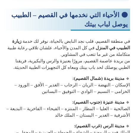
🟤
الأحياء التي نخدمها في القصيم – الطبيب
يوصل لباب بيتك
في منطقة القصيم، قلب نجد النابض بالحياة، نوفر لك خدمة
زيارة
الطبيب في المنزل
في كل المدن والأحياء، علشان تلاقي رعاية طبية
متكاملة من غير ما تتعب في المشاوير.
من بريدة عاصمة القصيم، مرورًا بعنيزة والرس والبكيرية، فريقنا
الطبي يوصلك لحد باب بيتك ومعاه كل التجهيزات الطبية الحديثة.
🔹
مدينة بريدة (شمال القصيم):
الإسكان – النهضة – الريان – الرحاب – الغدير – الأفق – الورود –
الخزامى – النسيم – الوادي – التوفيق – البساتين
🔹
مدينة عنيزة (جنوب القصيم):
الصالحية – العليا – المطار – المنتزه – الفيحاء – الفاخرية – البديعة –
الأشرفية – الغدير – البستان – الملك خالد
🔹
مدينة الرس (غرب القصيم):
الملك فهد – الروضة – الشفاء – الحوطة – العزيزية – المحفل –