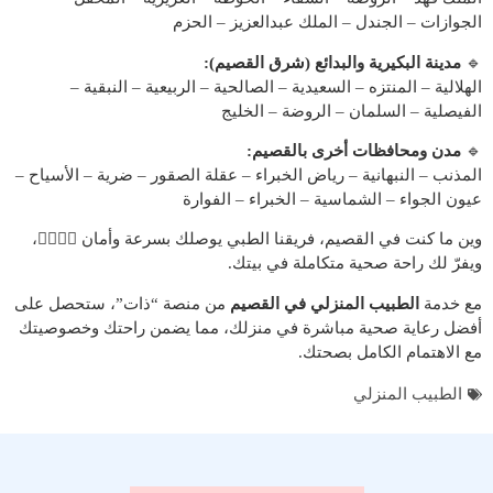
الجوازات – الجندل – الملك عبدالعزيز – الحزم
🔹
مدينة البكيرية والبدائع (شرق القصيم):
الهلالية – المنتزه – السعيدية – الصالحية – الربيعية – النبقية –
الفيصلية – السلمان – الروضة – الخليج
🔹
مدن ومحافظات أخرى بالقصيم:
المذنب – النبهانية – رياض الخبراء – عقلة الصقور – ضرية – الأسياح –
عيون الجواء – الشماسية – الخبراء – الفوارة
وين ما كنت في القصيم، فريقنا الطبي يوصلك بسرعة وأمان 👩‍⚕️👨‍⚕️،
ويفرّ لك راحة صحية متكاملة في بيتك.
مع خدمة
الطبيب المنزلي في القصيم
من منصة “ذات”، ستحصل على
أفضل رعاية صحية مباشرة في منزلك، مما يضمن راحتك وخصوصيتك
مع الاهتمام الكامل بصحتك.
الطبيب المنزلي