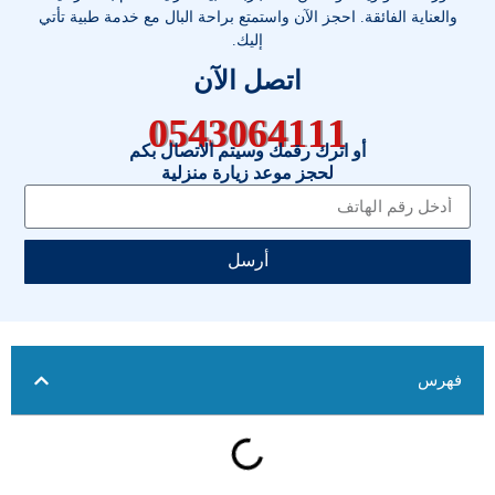
والعناية الفائقة. احجز الآن واستمتع براحة البال مع خدمة طبية تأتي
إليك.
اتصل الآن
0543064111
أو اترك رقمك وسيتم الاتصال بكم
لحجز موعد زيارة منزلية
أرسل
فهرس