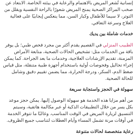
إنسانية تُشعر المريض بالاهتمام والرعاية في بيئته الخاصة. الابتعاد عن
صخب المراكز الصحية يمنح المريض شعورًا بالراحة النفسية ويقلل من
التوتر، لا سيما للأطفال وكبار السن، مما ينعكس إيجابيًا على فعالية
العلاج وسرعة التعافي.
خدمات شاملة بين يديك
الطبيب المنزلي
في القصيم يقدم أكثر من مجرد فحص طبي؛ بل يوفر
باقة من الخدمات مثل: تشخيص الحالات الصحية، متابعة الأمراض
المزمنة، تقديم الإرشادات العلاجية، وخدمات ما بعد الجراحة. كما يمكن
إجراء تحاليل وفحوصات أولية باستخدام أجهزة طبية متنقلة، مثل قياس
ضغط الدم، السكر، ودرجة الحرارة، مما يضمن تقييم دقيق وشامل
للحالة الصحية.
سهولة في الحجز واستجابة سريعة
من أهم مزايا هذه الخدمة هو سهولة الوصول إليها. يمكن حجز موعد
بكل يسر من خلال التطبيقات الذكية أو عبر مكالمة هاتفية، وسيتم
التنسيق لزيارة المريض في الوقت المناسب. وغالبًا ما تتوفر الخدمة
في أوقات مرنة تشمل المساء وأيام العطلات لتناسب جميع الظروف.
رعاية متخصصة لحالات متنوعة