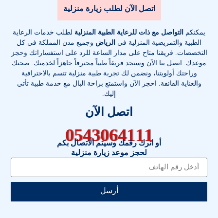
اتصل الآن لطلب زيارة منزلية
يمكنكم
التواصل مع ذات للرعاية الطبية المنزلية
لطلب خدمات الرعاية
الطبية والتمريضية المنزلية في
الرياض
وجميع مدن المملكة في كل
التخصصات
. فريقنا متاح على مدار الساعة للرد على استفساراتك وحجز
موعدك. اتصل بنا الآن وستجد فريقاً طبياً محترفاً جاهزاً لخدمتك. صحتك
وراحتك أولويتنا، ونضمن لك تجربة طبية منزلية تتسم بالاحترافية
والعناية الفائقة. احجز الآن واستمتع براحة البال مع خدمة طبية تأتي
إليك.
اتصل الآن
0543064111
أو اترك رقمك وسيتم الاتصال بكم
لحجز موعد زيارة منزلية
أرسل