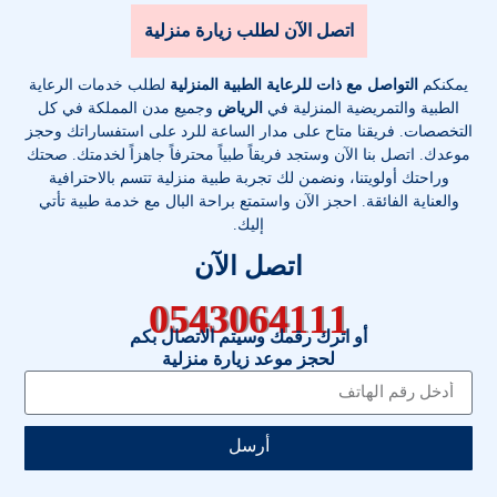
اتصل الآن لطلب زيارة منزلية
يمكنكم
التواصل مع ذات للرعاية الطبية المنزلية
لطلب خدمات الرعاية
الطبية والتمريضية المنزلية في
الرياض
وجميع مدن المملكة في كل
التخصصات
. فريقنا متاح على مدار الساعة للرد على استفساراتك وحجز
موعدك. اتصل بنا الآن وستجد فريقاً طبياً محترفاً جاهزاً لخدمتك. صحتك
وراحتك أولويتنا، ونضمن لك تجربة طبية منزلية تتسم بالاحترافية
والعناية الفائقة. احجز الآن واستمتع براحة البال مع خدمة طبية تأتي
إليك.
اتصل الآن
0543064111
أو اترك رقمك وسيتم الاتصال بكم
لحجز موعد زيارة منزلية
أرسل