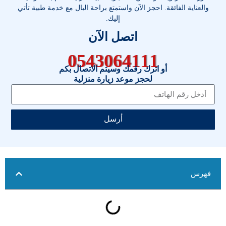
والعناية الفائقة. احجز الآن واستمتع براحة البال مع خدمة طبية تأتي
إليك.
اتصل الآن
0543064111
أو اترك رقمك وسيتم الاتصال بكم
لحجز موعد زيارة منزلية
أرسل
فهرس