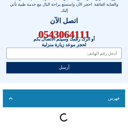
والعناية الفائقة. احجز الآن واستمتع براحة البال مع خدمة طبية تأتي
إليك.
اتصل الآن
0543064111
أو اترك رقمك وسيتم الاتصال بكم
لحجز موعد زيارة منزلية
أرسل
فهرس