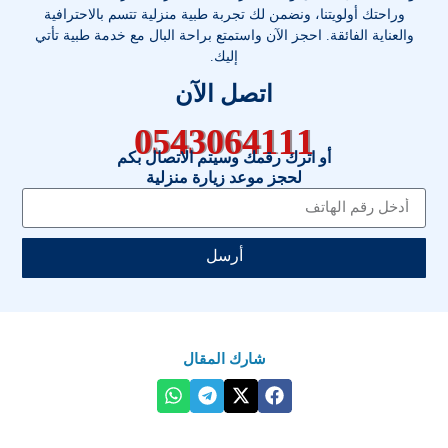
وراحتك أولويتنا، ونضمن لك تجربة طبية منزلية تتسم بالاحترافية
والعناية الفائقة. احجز الآن واستمتع براحة البال مع خدمة طبية تأتي
إليك.
اتصل الآن
0543064111
أو اترك رقمك وسيتم الاتصال بكم
لحجز موعد زيارة منزلية
أرسل
شارك المقال