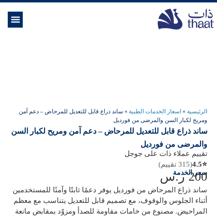
الموسوعة ال
خدمات الرعاية
الرئيسية
»
اسعار الخدمات الطبية
»
ساند ذراع قابل للتعديل للمرحاض – دعم آمن
ومريح لكبار السن والمرضى من فورديل
ساند ذراع قابل للتعديل للمرحاض – دعم آمن ومريح لكبار السن
والمرضى من فورديل
تقييم عملاء ذات على جوجل
⭐
4.5
(315 تقييم)
سعر الخدمة
200
ر.س
ساند ذراع المرحاض من فورديل يوفر دعمًا ثابتًا وآمنًا للمستخدمين
أثناء الجلوس والوقوف، مع تصميم قابل للتعديل يتناسب مع معظم
المراحيض. مصنوع من خامات مقاومة للصدأ ومزوّد بمقابض مانعة