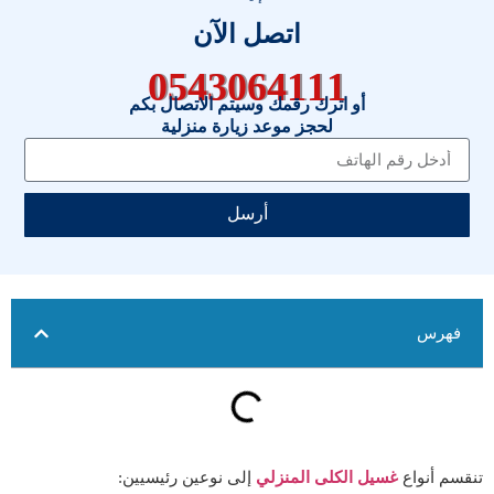
اتصل الآن
0543064111
أو اترك رقمك وسيتم الاتصال بكم
لحجز موعد زيارة منزلية
أرسل
فهرس
تنقسم أنواع
غسيل الكلى المنزلي
إلى نوعين رئيسيين: