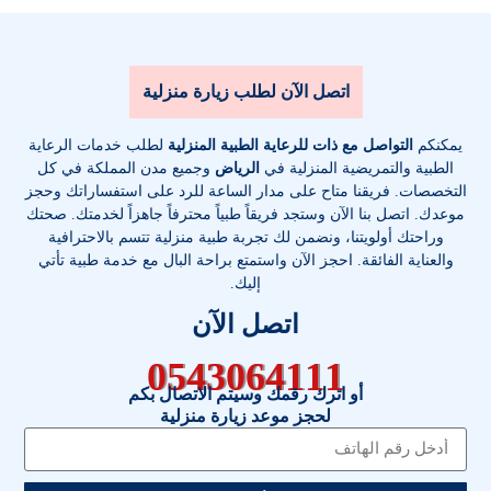
اتصل الآن لطلب زيارة منزلية
يمكنكم
التواصل مع ذات للرعاية الطبية المنزلية
لطلب خدمات الرعاية
الطبية والتمريضية المنزلية في
الرياض
وجميع مدن المملكة في كل
التخصصات
. فريقنا متاح على مدار الساعة للرد على استفساراتك وحجز
موعدك. اتصل بنا الآن وستجد فريقاً طبياً محترفاً جاهزاً لخدمتك. صحتك
وراحتك أولويتنا، ونضمن لك تجربة طبية منزلية تتسم بالاحترافية
والعناية الفائقة. احجز الآن واستمتع براحة البال مع خدمة طبية تأتي
إليك.
اتصل الآن
0543064111
أو اترك رقمك وسيتم الاتصال بكم
لحجز موعد زيارة منزلية