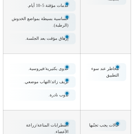
كدمات مؤقتة 5–10 أيام.
حساسية بسيطة بمواضع الخدوش
(الرطبة).
إرهاق مؤقت بعد الجلسة.
مخاطر عند سوء
عدوى بكتيرية/فيروسية.
التطبيق
نزيف زائد/التهاب موضعي.
ندوب نادرة.
حالات يجب تجنّبها
اضطرابات المناعة/زراعة
الأعضاء.