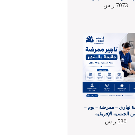
7073
ر.س
عة نهاري – ممرضة – يوم –
ن الجنسية الإفريقية
530
ر.س