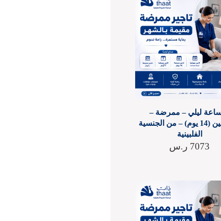
1ساعة ليلي – ممرضة –
أسبوعين (14 يوم) – من الجنسية
الفلبينية
7073
ر.س