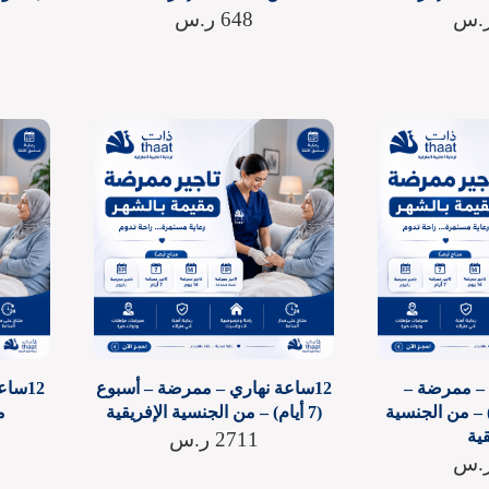
.س
648
ر.س
ي – ممرضة –
12ساعة نهاري – ممرضة – أسبوع
12سا
 (14 يوم) – من الجنسية
(7 أيام) – من الجنسية الإفريقية
م
قية
2711
ر.س
.س