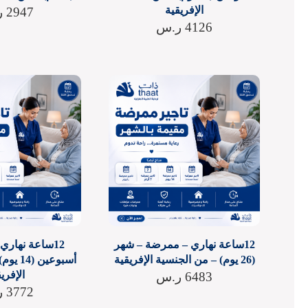
الإفريقية
2947
ر
4126
ر.س
12ساعة نهاري – ممرضة – شهر
12ساعة نهار
(26 يوم) – من الجنسية الإفريقية
أسبوعين
الإفري
6483
ر.س
3772
ر