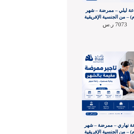
اعة ليلي – ممرضة – شهر
7073
ر.س
عة نهاري – ممرضة – شهر