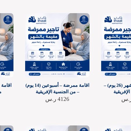
اقامة ممرضة – شهر (26 يوم) –
اقامة ممرضة – أسبوعين (14 يوم)
لإفريقية
– من الجنسية الإفريقية
م
.س
4126
ر.س