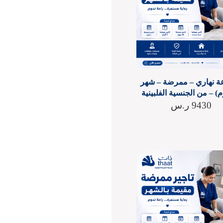
عة نهاري – ممرضة – شهر
9430
ر.س