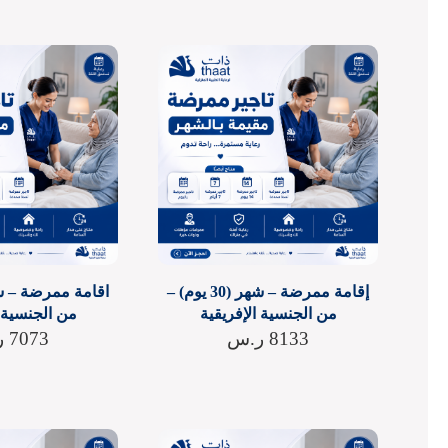
إقامة ممرضة – شهر (30 يوم) –
من الجنسية الإفريقية
من الجنسية ا
8133
ر.س
7073
ر