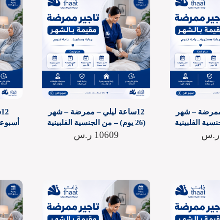
 ممرضة – شهر
12ساعة ليلي – ممرضة – شهر
2
(26 يوم) – من الجنسية الفلبينية
ر.س
10609
ر.س