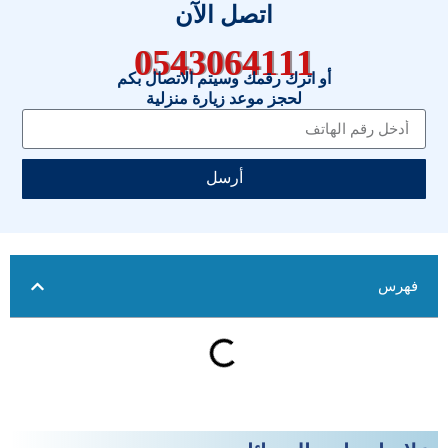
اتصل الآن
0543064111
أو اترك رقمك وسيتم الاتصال بكم
لحجز موعد زيارة منزلية
أرسل
فهرس