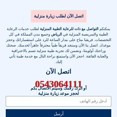
اتصل الآن لطلب زيارة منزلية
يمكنكم
التواصل مع ذات للرعاية الطبية المنزلية
لطلب خدمات الرعاية
الطبية والتمريضية المنزلية في
الرياض
وجميع مدن المملكة في كل
التخصصات
. فريقنا متاح على مدار الساعة للرد على استفساراتك وحجز
موعدك. اتصل بنا الآن وستجد فريقاً طبياً محترفاً جاهزاً لخدمتك. صحتك
وراحتك أولويتنا، ونضمن لك تجربة طبية منزلية تتسم بالاحترافية
والعناية الفائقة. احجز الآن واستمتع براحة البال مع خدمة طبية تأتي
إليك.
اتصل الآن
0543064111
أو اترك رقمك وسيتم الاتصال بكم
لحجز موعد زيارة منزلية
أرسل