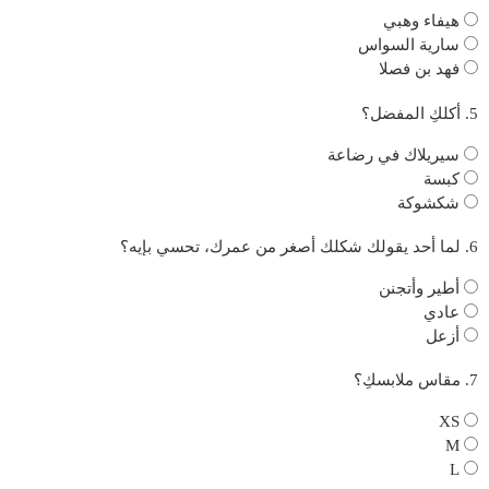
هيفاء وهبي
سارية السواس
فهد بن فصلا
5. أكلكِ المفضل؟
سيريلاك في رضاعة
كبسة
شكشوكة
6. لما أحد يقولك شكلك أصغر من عمرك، تحسي بإيه؟
أطير وأتجنن
عادي
أزعل
7. مقاس ملابسكِ؟
XS
M
L