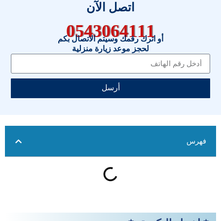
اتصل الآن
0543064111
أو اترك رقمك وسيتم الاتصال بكم
لحجز موعد زيارة منزلية
أرسل
فهرس