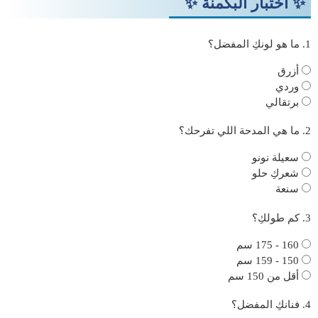
✨ اختبار البكمنة ✨
1. ما هو لونكِ المفضل؟
أزرق
وردي
برتقالي
2. ما هي المدحة اللي تفرحك؟
سعيلة نونو
شعركِ حلو
سنعة
3. كم طولكِ؟
160 - 175 سم
150 - 159 سم
أقل من 150 سم
4. فنانكِ المفضل؟