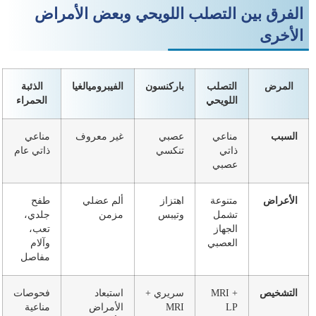
الفرق بين التصلب اللويحي وبعض الأمراض
الأخرى
المرض
التصلب
باركنسون
الفيبروميالغيا
الذئبة
اللويحي
الحمراء
السبب
مناعي
عصبي
غير معروف
مناعي
ذاتي
تنكسي
ذاتي عام
عصبي
الأعراض
متنوعة
اهتزاز
ألم عضلي
طفح
تشمل
وتيبس
مزمن
جلدي،
الجهاز
تعب،
العصبي
وآلام
مفاصل
التشخيص
MRI +
سريري +
استبعاد
فحوصات
LP
MRI
الأمراض
مناعية