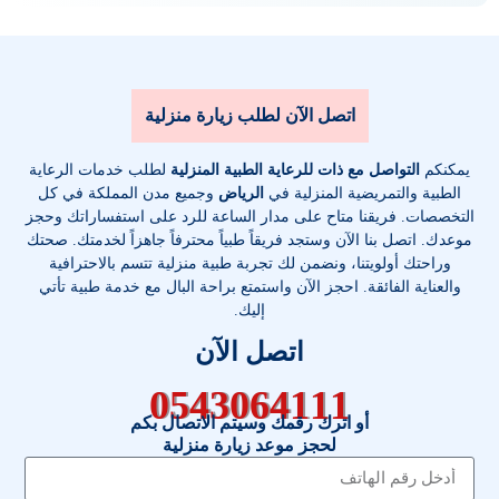
اتصل الآن لطلب زيارة منزلية
يمكنكم
التواصل مع ذات للرعاية الطبية المنزلية
لطلب خدمات الرعاية
الطبية والتمريضية المنزلية في
الرياض
وجميع مدن المملكة في كل
التخصصات
. فريقنا متاح على مدار الساعة للرد على استفساراتك وحجز
موعدك. اتصل بنا الآن وستجد فريقاً طبياً محترفاً جاهزاً لخدمتك. صحتك
وراحتك أولويتنا، ونضمن لك تجربة طبية منزلية تتسم بالاحترافية
والعناية الفائقة. احجز الآن واستمتع براحة البال مع خدمة طبية تأتي
إليك.
اتصل الآن
0543064111
أو اترك رقمك وسيتم الاتصال بكم
لحجز موعد زيارة منزلية