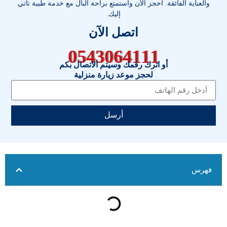
والعناية الفائقة. احجز الآن واستمتع براحة البال مع خدمة طبية تأتي
إليك.
اتصل الآن
0543064111
أو اترك رقمك وسيتم الاتصال بكم
لحجز موعد زيارة منزلية
أرسل
فهرس