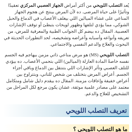
يُعد
التصلب اللويحي
من أكثر أمراض
الجهاز العصبي المركزي
تعقيدًا
وتأثيرًا على حياة المرضى. ده لأن المرض بينتج عن هجوم الجهاز
المناعي على غشاء الميالين اللي بيغلف الأعصاب في الدماغ والحبل
الشوكي، مما يؤدي لتلفها وظهور لويحات بتبطئ أو توقف الإشارات
العصبية. المقال ده بيضم كل الجوانب الطبية والمعرفية للمرض، من
تعريفه وأنواعه وأسبابه وأعراضه وتشخيصه، لحد التطورات الحديثة في
البحوث والعلاج والدعم النفسي والاجتماعي.
التصلب اللويحي
(MS) هو مرض مناعي ذاتي مزمن بيهاجم فيه الجسم
نفسه خاصةً المادة العازلة (الميالين) اللي بتحمي الأعصاب. ده بيؤدي
للتلف العصبي وتأثر الإشارات اللي بتنتقل بين الدماغ وباقي أجزاء
الجسم. أعراض المرض بتختلف من شخص للتاني، وبتتراوح بين
أعراض خفيفة وإعاقات مزمنة. المقال ده بيقدم دليل شامل ومتكامل
معتمد على مصادر علمية موثقة، عشان يكون مرجع لكل المراحل من
التشخيص للعلاج والدعم.
تعريف التصلب اللويحي
ما هو التصلب اللويحي ؟