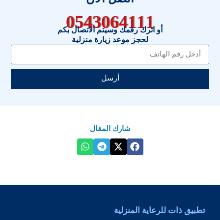
0543064111
أو اترك رقمك وسيتم الاتصال بكم
لحجز موعد زيارة منزلية
أرسل
شارك المقال
تطبيق ذات للرعاية المنزلية