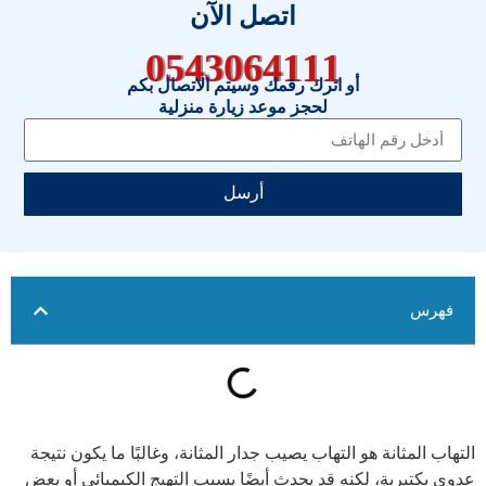
اتصل الآن
0543064111
أو اترك رقمك وسيتم الاتصال بكم
لحجز موعد زيارة منزلية
أرسل
فهرس
التهاب المثانة هو التهاب يصيب جدار المثانة، وغالبًا ما يكون نتيجة
عدوى بكتيرية، لكنه قد يحدث أيضًا بسبب التهيج الكيميائي أو بعض