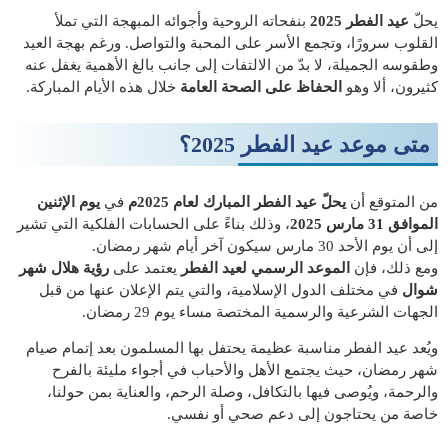
يحلّ
عيد الفطر 2025
بنفحاته الروحية وأجوائه المبهجة التي تملأ
القلوب سرورًا، وتجمع الأسر على المحبة والتواصل. ورغم بهجة العيد
وطقوسه الجميلة، لا بدّ من الالتفات إلى جانب بالغ الأهمية يغفل عنه
كثيرون، ألا وهو
الحفاظ على الصحة العامة
خلال هذه الأيام المباركة.
متى موعد عيد الفطر 2025؟
من المتوقع أن
يحلّ عيد الفطر المبارك لعام 2025م
في
يوم الإثنين
الموافق 31 مارس 2025
، وذلك بناءً على الحسابات الفلكية التي تشير
إلى أن يوم الأحد 30 مارس سيكون آخر أيام شهر رمضان.
ومع ذلك، فإن
الموعد الرسمي لعيد الفطر
يعتمد على
رؤية هلال شهر
شوال
في مختلف الدول الإسلامية، والتي يتم الإعلان عنها من قبل
الجهات الشرعية والرسمية المختصة مساء يوم 29 رمضان.
ويُعد عيد الفطر مناسبة عظيمة يحتفل بها المسلمون بعد إتمام صيام
شهر رمضان، حيث يجتمع الأهل والأحباب في أجواء مليئة بالفرح
والرحمة، ويُوصى فيها بالتكافل، وصلة الرحم، والعناية بمن حولنا،
خاصة من يحتاجون إلى دعم صحي أو نفسي.