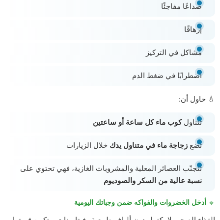
صداعًا مفاجئًا
إرهاقًا
مشاكل في التركيز
اضطرابًا في ضغط الدم
💧 حاول أن:
تتناول
كوب ماء كل ساعة أو ساعتين
تضع
زجاجة ماء في متناول يدك
خلال الزيارات
تتجنّب العصائر المعلبة والمشروبات الغازية، فهي تحتوي على
نسبة عالية من السكر والصوديوم
🔹
أدخل الخضروات والفواكه ضمن وجباتك اليومية