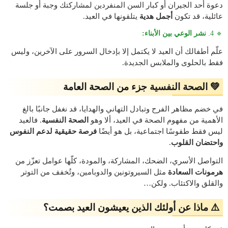
دعوة أحد الجيران أو كبار السن المنفردين لمشاركتك وجبة أو جلسة
عائلية، قد تكون
أجمل هدية
يتلقونها في العيد.
🔹 4.
نشر الوعي بين الأبناء:
علّم أطفالك أن العيد لا يكتمل إلا بإدخال السرور على الآخرين، وليس
فقط بالحلوى والملابس الجديدة.
💚 الصحة النفسية جزء من الصحة العامة
في خضم مظاهر الفرح وتبادل التهاني والهدايا، قد نغفل جانبًا بالغ
الأهمية من مفهوم الصحة في العيد، ألا وهو
الصحة النفسية
. فالعيد
ليس فقط طقوسًا اجتماعية، بل هو أيضًا
فرصة حقيقية لدعم النفوس
واحتضان القلوب
.
التواصل الأسري، الضحك، المشاركة، والمودة، كلّها عوامل تعزّز من
هرمونات السعادة
مثل السيروتونين والدوبامين، وتُخفف من التوتر
والقلق والاكتئاب. ولكن…
⚠️
ماذا عن أولئك الذين يعيشون العيد بصمت؟