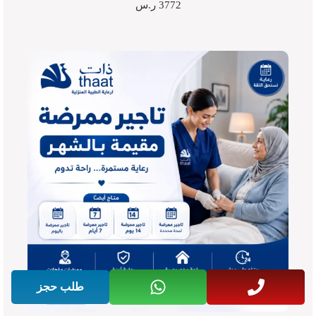
3772
ر.س
طلب حجز