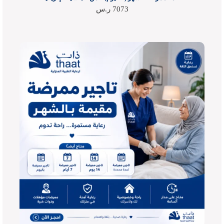
7073
ر.س