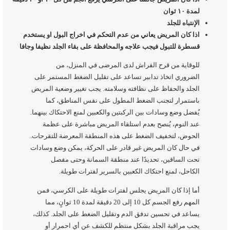
لمدة ١٠ ثوان
الإنتباه للجلد
اذا كان المريض يعاني من عدم التحكم في اخراج البول او يستخدم
قسطرة للتبول فيجب علاجه والمحافظة على بقاء الجلد نظيفا وجافا
للوقاية من قرح الفراش لدى المرضى في المنزل، من
الضروري اتخاذ تدابير تساعد على تقليل الضغط المستمر على
الجلد والحفاظ على نظافته وسلامته. يجب تغيير وضعية المريض
باستمرار لتجنب الضغط المطول على نفس المناطق، كما
يُفضل وضع وسادات بين الركبتين والكعبين لمنع الاحتكاك بينهما.
عند النوم، يُنصح بعدم استلقاء المريض مباشرة على عظمة
الحوض، لتخفيف الضغط على هذه المنطقة المعرضة للتقرحات.
في حال كان المريض غير قادر على الحركة، يمكن وضع وسادات
تحت الساقين، تحديدًا عند منطقة السمانة وحتى مفصل
الكاحل، لمنع احتكاك الكعبين بالسرير لفترات طويلة.
أما إذا كان المريض يجلس لفترات طويلة على الكرسي، فمن
المهم رفع الجسم كل 10 إلى 20 دقيقة لمدة 10 ثوانٍ، مما
يساعد في تحسين تدفق الدم وتقليل الضغط على الجلد. كذلك،
يجب مراقبة الجلد بشكل منتظم للكشف عن أي احمرار أو