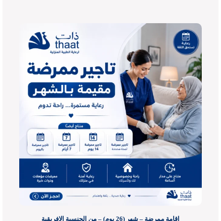
اقامة ممرضة – شهر (26 يوم) – من الجنسية الإفريقية