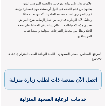
علامات تدل على بداية تقرحات. وبالنسبة للمرضى الذين
يعانون من عدم التحكم في البول أو يستخدمون قسطرة بولية،
فمن الضروري العناية بنظافة الجلد والتأكد من بقائه جافًا
ونظيفًا، لأن الرطوبة قد تزيد من خطر الإصابة بقرح الفراش.
تطبيق هذه الاحتياطات بانتظام يساعد في الحفاظ على صحة
الجلد ويقلل من مخاطر التقرحات المؤلمة والمضاعفات
المرتبطة بها.
—
المرجع:
المجلس الصحي السعودي – اللجنة الوطنية للطب المنزلي (١٤٤٤هـ –
٢٠٢٢م).
اتصل الآن بمنصة ذات لطلب زيارة منزلية
خدمات الرعاية الصحية المنزلية