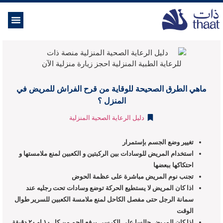
الموسوعة ال
خدمات الرعاية
ماهي الطرق الصحيحة للوقاية من قرح الفراش للمريض في
المنزل ؟
دليل الرعاية الصحية المنزلية
تغيير وضع الجسم بإستمرار
استخدام المريض للوسادات بين الركبتين و الكعبين لمنع ملامستها و
احتكاكها ببعضها
تجنب نوم المريض مباشرة على عظمة الحوض
اذا كان المريض لا يستطيع الحركة توضع وسادات تحت رجليه عند
سمانة الرجل حتى مفصل الكاحل لمنع ملامسة الكعبين للسرير طوال
الوقت
اذا كان المريض جالسا على الكرسي يرفع الجم من كل ١٠ او ٢٠ دقيقة