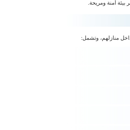
يئة آمنة ومريحة.
داخل منازلهم، وتشمل: