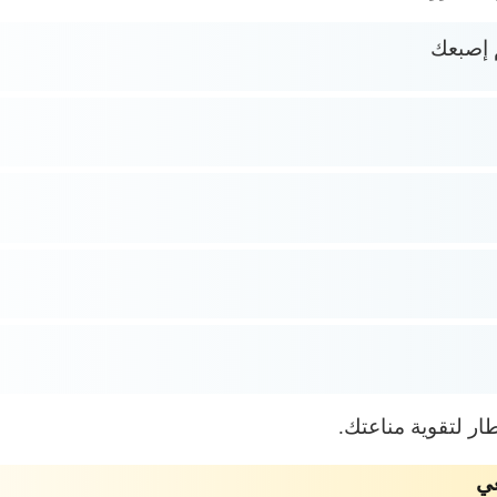
 إصبعك
ار لتقوية مناعتك.
عي