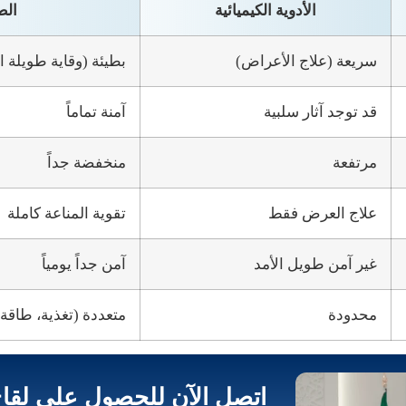
الأدوية الكيميائية
الط
سريعة (علاج الأعراض)
بطيئة (وقاية طويلة ا
قد توجد آثار سلبية
آمنة تماماً
مرتفعة
منخفضة جداً
علاج العرض فقط
تقوية المناعة كاملة
غير آمن طويل الأمد
آمن جداً يومياً
محدودة
متعددة (تغذية، طاقة
اتصل الآن للحصول على لقاح 