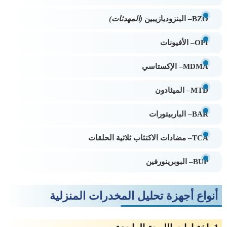
BZO– البنزوديازيبين
(
المهدئات
)
OPI– الأفيونات
MDMA– الإكستاسي
MTD– الميثادون
BAR– الباربيتورات
TCA– مضادات الاكتئاب ثلاثية الحلقات
BUP– البوبرينورفين
أنواع أجهزة تحليل المخدرات المنزلية