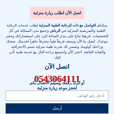
اتصل الآن لطلب زيارة منزلية
يمكنكم
التواصل مع ذات للرعاية الطبية المنزلية
لطلب خدمات الرعاية
الطبية والتمريضية المنزلية في
الرياض
وجميع مدن المملكة في كل
التخصصات
. فريقنا متاح على مدار الساعة للرد على استفساراتك وحجز
موعدك. اتصل بنا الآن وستجد فريقاً طبياً محترفاً جاهزاً لخدمتك. صحتك
وراحتك أولويتنا، ونضمن لك تجربة طبية منزلية تتسم بالاحترافية
والعناية الفائقة. احجز الآن واستمتع براحة البال مع خدمة طبية تأتي
إليك.
اتصل الآن
0543064111
أو اترك رقمك وسيتم الاتصال بكم
لحجز موعد زيارة منزلية
أرسل