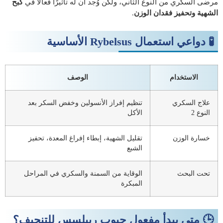
مرضى السكري من النوع الثاني، ولكن وُجد أن له تأثيرًا فعالًا في
كبح
الشهية وتحفيز فقدان الوزن
.
🧪 دواعي استعمال Rybelsus الأساسية
الاستخدام
الوصف
علاج السكري
تنظيم إفراز الأنسولين وخفض السكر بعد
النوع 2
الأكل
خسارة الوزن
تقليل الشهية، إبطاء إفراغ المعدة، تحفيز
الشبع
تحت البحث
الوقاية من السمنة والسكري في المراحل
المبكرة
🕒 متى يبدأ مفعول حبوب ريبلسس للتنحيف؟