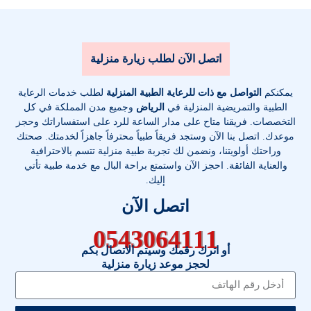
اتصل الآن لطلب زيارة منزلية
يمكنكم
التواصل مع ذات للرعاية الطبية المنزلية
لطلب خدمات الرعاية
الطبية والتمريضية المنزلية في
الرياض
وجميع مدن المملكة في كل
التخصصات
. فريقنا متاح على مدار الساعة للرد على استفساراتك وحجز
موعدك. اتصل بنا الآن وستجد فريقاً طبياً محترفاً جاهزاً لخدمتك. صحتك
وراحتك أولويتنا، ونضمن لك تجربة طبية منزلية تتسم بالاحترافية
والعناية الفائقة. احجز الآن واستمتع براحة البال مع خدمة طبية تأتي
إليك.
اتصل الآن
0543064111
أو اترك رقمك وسيتم الاتصال بكم
لحجز موعد زيارة منزلية