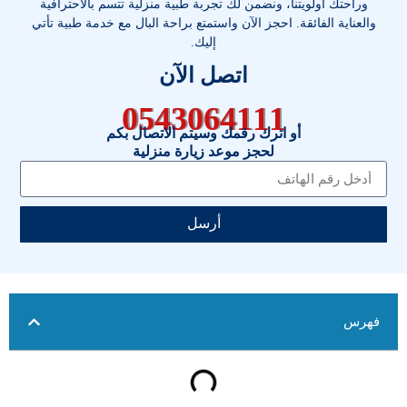
وراحتك أولويتنا، ونضمن لك تجربة طبية منزلية تتسم بالاحترافية
والعناية الفائقة. احجز الآن واستمتع براحة البال مع خدمة طبية تأتي
إليك.
اتصل الآن
0543064111
أو اترك رقمك وسيتم الاتصال بكم
لحجز موعد زيارة منزلية
أرسل
فهرس