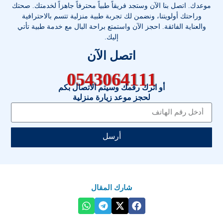
موعدك. اتصل بنا الآن وستجد فريقاً طبياً محترفاً جاهزاً لخدمتك. صحتك
وراحتك أولويتنا، ونضمن لك تجربة طبية منزلية تتسم بالاحترافية
والعناية الفائقة. احجز الآن واستمتع براحة البال مع خدمة طبية تأتي
إليك.
اتصل الآن
0543064111
أو اترك رقمك وسيتم الاتصال بكم
لحجز موعد زيارة منزلية
أرسل
شارك المقال