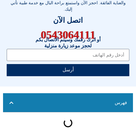
والعناية الفائقة. احجز الآن واستمتع براحة البال مع خدمة طبية تأتي
إليك.
اتصل الآن
0543064111
أو اترك رقمك وسيتم الاتصال بكم
لحجز موعد زيارة منزلية
أرسل
فهرس