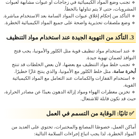
🔹 تجنب وضع المواد الكيميائية في زجاجات أو عبوات مشابهة لعبوات
المشروبات، حتى لا يتم تناولها بالخطأ.
🔹 التأكد من إحكام إغلاق عبوات المواد السامة بعد الاستخدام مباشرة.
🔹 وضع ملصقات تحذيرية واضحة على جميع المواد الكيميائية الخطرة.
3. التأكد من التهوية الجيدة عند استخدام مواد التنظيف
🔹 عند استخدام مواد تنظيف قوية مثل الكلور والأمونيا، يجب فتح
النوافذ لضمان تهوية جيدة.
🔹 تجنب خلط مواد التنظيف مع بعضها، لأن بعض الخلطات قد تنتج
أبخرة سامة
، مثل خلط الكلور مع الأمونيا، والذي ينتج غازًا خطيرًا.
🔹 استخدام القفازات والكمامات عند التعامل مع المواد الكيميائية
القوية.
🔹 تخزين معطرات الهواء ومواد إزالة الدهون بعيدًا عن مصادر الحرارة،
حيث قد تكون قابلة للاشتعال.
✅ ثانيًا: الوقاية من التسمم في العمل
أماكن العمل، خصوصًا المصانع والمختبرات، تحتوي على العديد من
المواد الخطرة، لذا يجب اتباع إجراءات السلامة التالية: