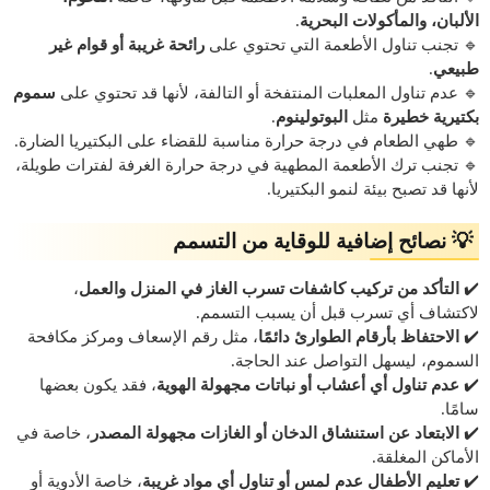
الألبان، والمأكولات البحرية
.
🔹 تجنب تناول الأطعمة التي تحتوي على
رائحة غريبة أو قوام غير
طبيعي
.
🔹 عدم تناول المعلبات المنتفخة أو التالفة، لأنها قد تحتوي على
سموم
بكتيرية خطيرة
مثل
البوتولينوم
.
🔹 طهي الطعام في درجة حرارة مناسبة للقضاء على البكتيريا الضارة.
🔹 تجنب ترك الأطعمة المطهية في درجة حرارة الغرفة لفترات طويلة،
لأنها قد تصبح بيئة لنمو البكتيريا.
💡 نصائح إضافية للوقاية من التسمم
✔️
التأكد من تركيب كاشفات تسرب الغاز في المنزل والعمل
،
لاكتشاف أي تسرب قبل أن يسبب التسمم.
✔️
الاحتفاظ بأرقام الطوارئ دائمًا
، مثل رقم الإسعاف ومركز مكافحة
السموم، ليسهل التواصل عند الحاجة.
✔️
عدم تناول أي أعشاب أو نباتات مجهولة الهوية
، فقد يكون بعضها
سامًا.
✔️
الابتعاد عن استنشاق الدخان أو الغازات مجهولة المصدر
، خاصة في
الأماكن المغلقة.
✔️
تعليم الأطفال عدم لمس أو تناول أي مواد غريبة
، خاصة الأدوية أو