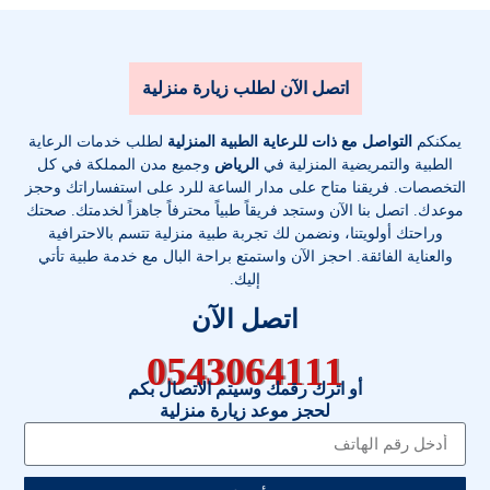
اتصل الآن لطلب زيارة منزلية
يمكنكم
التواصل مع ذات للرعاية الطبية المنزلية
لطلب خدمات الرعاية
الطبية والتمريضية المنزلية في
الرياض
وجميع مدن المملكة في كل
التخصصات
. فريقنا متاح على مدار الساعة للرد على استفساراتك وحجز
موعدك. اتصل بنا الآن وستجد فريقاً طبياً محترفاً جاهزاً لخدمتك. صحتك
وراحتك أولويتنا، ونضمن لك تجربة طبية منزلية تتسم بالاحترافية
والعناية الفائقة. احجز الآن واستمتع براحة البال مع خدمة طبية تأتي
إليك.
اتصل الآن
0543064111
أو اترك رقمك وسيتم الاتصال بكم
لحجز موعد زيارة منزلية