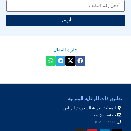
أرسل
شارك المقال
تطبيق ذات للرعاية المنزلية
المملكة العربية السعودية, الرياض
ceo@thaat.co
0543064111