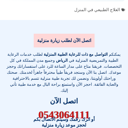
العلاج الطبيعي في المنزل
اتصل الآن لطلب زيارة منزلية
يمكنكم
التواصل مع ذات للرعاية الطبية المنزلية
لطلب خدمات الرعاية
الطبية والتمريضية المنزلية في
الرياض
وجميع مدن المملكة في كل
التخصصات
. فريقنا متاح على مدار الساعة للرد على استفساراتك وحجز
موعدك. اتصل بنا الآن وستجد فريقاً طبياً محترفاً جاهزاً لخدمتك. صحتك
وراحتك أولويتنا، ونضمن لك تجربة طبية منزلية تتسم بالاحترافية
والعناية الفائقة. احجز الآن واستمتع براحة البال مع خدمة طبية تأتي
إليك.
اتصل الآن
0543064111
أو اترك رقمك وسيتم الاتصال بكم
لحجز موعد زيارة منزلية