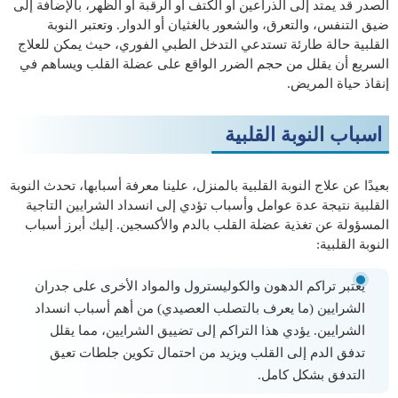
الصدر قد يمتد إلى الذراعين أو الكتف أو الرقبة أو الظهر، بالإضافة إلى
ضيق التنفس، والتعرق، والشعور بالغثيان أو الدوار. وتعتبر النوبة
القلبية حالة طارئة تستدعي التدخل الطبي الفوري، حيث يمكن للعلاج
السريع أن يقلل من حجم الضرر الواقع على عضلة القلب ويساهم في
إنقاذ حياة المريض.
اسباب النوبة القلبية
بعيدًا عن علاج النوبة القلبية بالمنزل، علينا معرفة أسبابها، تحدث النوبة
القلبية نتيجة عدة عوامل وأسباب تؤدي إلى انسداد الشرايين التاجية
المسؤولة عن تغذية عضلة القلب بالدم والأكسجين. إليك أبرز أسباب
النوبة القلبية:
يعتبر تراكم الدهون والكوليسترول والمواد الأخرى على جدران
الشرايين (ما يعرف بالتصلب العصيدي) من أهم أسباب انسداد
الشرايين. يؤدي هذا التراكم إلى تضييق الشرايين، مما يقلل
تدفق الدم إلى القلب ويزيد من احتمال تكوين جلطات تعيق
التدفق بشكل كامل.