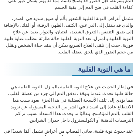
الدم بسرعة، فإن الضرر قد يصبح دائمًا، مما قد يؤثر بشكل كبير على
كفاءة القلب في ضخ الدم إلى بقية الجسم.
تشمل أعراض النوبة القلبية الشعور بألم أو ضيق شديد في الصدر،
والذي قد ينتقل إلى الذراعين، الكتف، الظهر، الرقبة، أو الفك، بالإضافة
إلى ضيق التنفس، التعرق الشديد، الغثيان، والدوار. بعيدا عن علاج
النوبة القلبية بالمنزل، تعد النوبة القلبية حالة طارئة تتطلب عناية طبية
فورية، حيث إن تلقي العلاج السريع يمكن أن ينقذ حياة الشخص ويقلل
من حجم الضرر الذي يلحق بعضلة القلب.
ما هي النوبة القلبية
في إطار الحديث عن علاج النوبة القلبية بالمنزل، النوبة القلبية هي
حالة طبية تحدث عندما يتوقف تدفق الدم إلى جزء من عضلة القلب،
مما يؤدي إلى تلف الأنسجة العضلية في هذا الجزء. يعود سبب هذا
الانقطاع عادةً إلى انسداد في الشرايين التاجية المسؤولة عن تزويد
القلب بالدم المؤكسج، وغالبًا ما يحدث هذا الانسداد بسبب تراكم
الترسبات الدهنية أو الكوليسترول داخل جدران الشرايين.
عند حدوث نوبة قلبية، يعاني المصاب من أعراض تشمل ألمًا شديدًا في