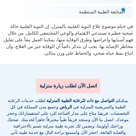
المتابعة الطبية المنتظمة
في ختام موضوع علاج النوبة القلبية بالمنزل، إن النوبة القلبية حالة
صحية خطيرة تستدعي الاهتمام والوعي المجتمعي الكامل. من خلال
فهم أسبابها وأعراضها وطرق الوقاية منها، يمكننا العمل معاً على تقليل
مخاطر الإصابة بها. يجب أن نتذكر دائماً أن الوقاية خير من العلاج، وأن
اتباع نمط حياة صحي، والحفاظ على وزن مثالي.
اتصل الآن لطلب زيارة منزلية
يمكنكم
التواصل مع ذات للرعاية الطبية المنزلية
لطلب خدمات الرعاية
الطبية والتمريضية المنزلية في
الرياض
وجميع مدن المملكة في كل
التخصصات
. فريقنا متاح على مدار الساعة للرد على استفساراتك وحجز
موعدك. اتصل بنا الآن وستجد فريقاً طبياً محترفاً جاهزاً لخدمتك. صحتك
وراحتك أولويتنا، ونضمن لك تجربة طبية منزلية تتسم بالاحترافية
والعناية الفائقة. احجز الآن واستمتع براحة البال مع خدمة طبية تأتي