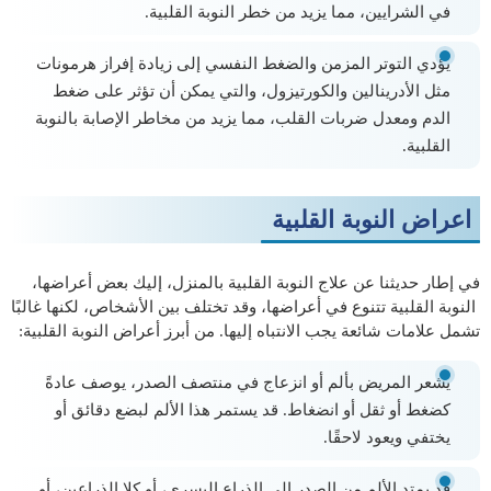
في الشرايين، مما يزيد من خطر النوبة القلبية.
يؤدي التوتر المزمن والضغط النفسي إلى زيادة إفراز هرمونات
مثل الأدرينالين والكورتيزول، والتي يمكن أن تؤثر على ضغط
الدم ومعدل ضربات القلب، مما يزيد من مخاطر الإصابة بالنوبة
القلبية.
اعراض النوبة القلبية
في إطار حديثنا عن علاج النوبة القلبية بالمنزل، إليك بعض أعراضها،
النوبة القلبية تتنوع في أعراضها، وقد تختلف بين الأشخاص، لكنها غالبًا
تشمل علامات شائعة يجب الانتباه إليها. من أبرز أعراض النوبة القلبية:
يشعر المريض بألم أو انزعاج في منتصف الصدر، يوصف عادةً
كضغط أو ثقل أو انضغاط. قد يستمر هذا الألم لبضع دقائق أو
يختفي ويعود لاحقًا.
قد يمتد الألم من الصدر إلى الذراع اليسرى، أو كلا الذراعين، أو