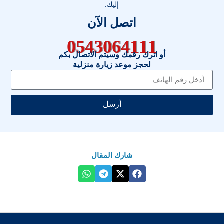
إليك.
اتصل الآن
0543064111
أو اترك رقمك وسيتم الاتصال بكم
لحجز موعد زيارة منزلية
أرسل
شارك المقال