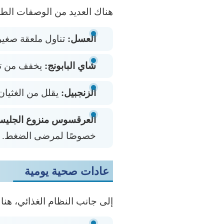
هناك العديد من الوصفات الطبي
العسل:
تناول ملعقة صغيرة
شاي البابونج:
يخفف من تهي
الزنجبيل:
يقلل من الغثيان 
العرقسوس منزوع الجليسريزين
خصوصًا لمرضى الضغط.
عادات صحية يومية
إلى جانب النظام الغذائي، هن