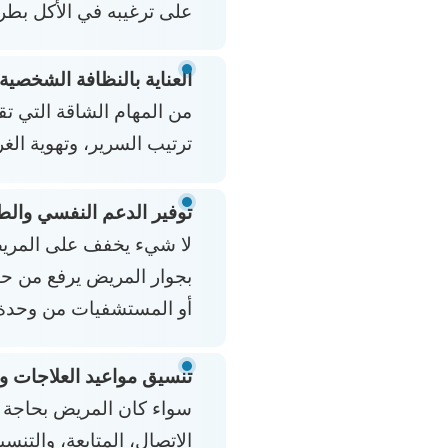
على ترغيبه في الأكل بطرق
العناية بالنظافة الشخصية:
من المهام الشاقة التي ت
ترتيب السرير، وتهوية الغ
توفير الدعم النفسي والطم
لا شيء يخفف على المريض م
بجوار المريض يرفع من حا
أو المستشفيات من وحدة أ
تنسيق مواعيد العلاجات وا
سواء كان المريض بحاجة ل
الاتصال، المتابعة، والتن