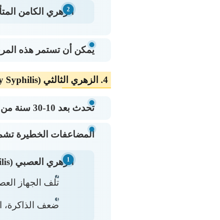
الزهري الكامن المتأ
يمكن أن تستمر هذه المرح
4. الزهري الثالثي (Tertiary Syphilis) – المرحلة المتقدمة
تحدث بعد 10-30 سنة من الإصابة غير المُعالجة
المضاعفات الخطيرة تشم
الزهري العصبي (Neurosyphilis):
تلف الجهاز العص
ضعف الذاكرة، ا