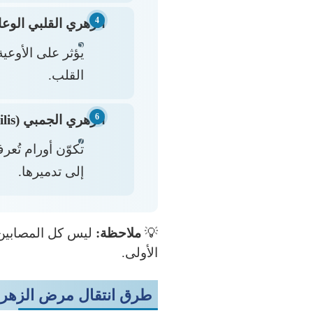
الزهري القلبي الوعائي (ascular Syphilis
يؤثر على الأوعية
القلب.
الزهري الجمبي (Gummatous Syphilis):
تكوّن أورام تُعر
إلى تدميرها.
💡
ملاحظة:
ليس كل المصابين 
الأولى.
طرق انتقال مرض الزهر