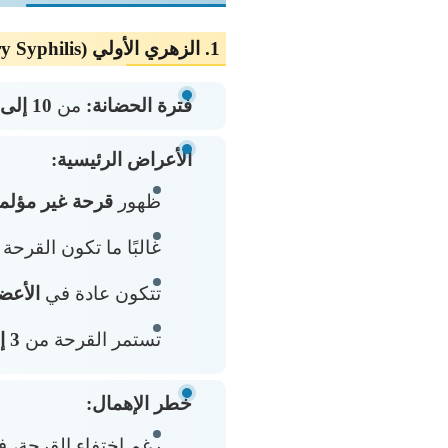
1. الزهري الأولي (Primary Syphilis) – المرحلة الأولى
فترة الحضانة:
من
10 إلى 90 يومًا
الأعراض الرئيسية:
ظهور
قرحة غير مؤلم
غالبًا ما تكون القرح
تتكون عادة في
الأعضا
تستمر القرحة من
3 إلى 6 أسابيع
خطر الإهمال:
رغم اختفاء القرحة، فإ