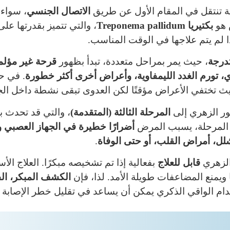
ة تنتقل في المقام الأول عن طريق
الاتصال الجنسي
، سواء ك
 هو
بكتيريا Treponema pallidum
، والتي تتميز بقدرتها عل
ا لم يتم علاجها في الوقت المناسب.
درجة
، حيث يمر بمراحل متعددة، تبدأ بظهور
قرحة غير مؤلم
 تورم الغدد الليمفاوية، وأعراض أخرى أكثر خطورة
. في ح
يث تختفي الأعراض مؤقتًا لكن العدوى تبقى نشطة داخل ال
ور الزهري إلى
المرحلة الثالثة (المتقدمة)
، والتي قد تحدث 
ه المرحلة، يسبب المرض
أضرارًا خطيرة في الجهاز العصبي وا
لل، أمراض القلب، أو حتى الوفاة
.
الزهري
قابل للعلاج
بفعالية إذا تم تشخيصه مبكرًا. العلاج ا
ا ويمنع المضاعفات طويلة الأمد. لذا، فإن
الكشف المبكر، الف
م الواقي الذكري يمكن أن يساعد في تقليل خطر الإصابة وا