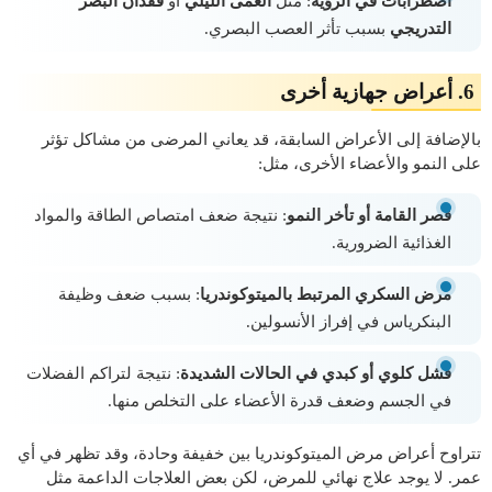
اضطرابات في الرؤية
: مثل
العمى الليلي
أو
فقدان البصر
التدريجي
بسبب تأثر العصب البصري.
6.
أعراض جهازية أخرى
بالإضافة إلى الأعراض السابقة، قد يعاني المرضى من مشاكل تؤثر
على النمو والأعضاء الأخرى، مثل:
قصر القامة أو تأخر النمو
: نتيجة ضعف امتصاص الطاقة والمواد
الغذائية الضرورية.
مرض السكري المرتبط بالميتوكوندريا
: بسبب ضعف وظيفة
البنكرياس في إفراز الأنسولين.
فشل كلوي أو كبدي في الحالات الشديدة
: نتيجة لتراكم الفضلات
في الجسم وضعف قدرة الأعضاء على التخلص منها.
تتراوح أعراض مرض الميتوكوندريا بين خفيفة وحادة، وقد تظهر في أي
عمر. لا يوجد علاج نهائي للمرض، لكن بعض العلاجات الداعمة مثل