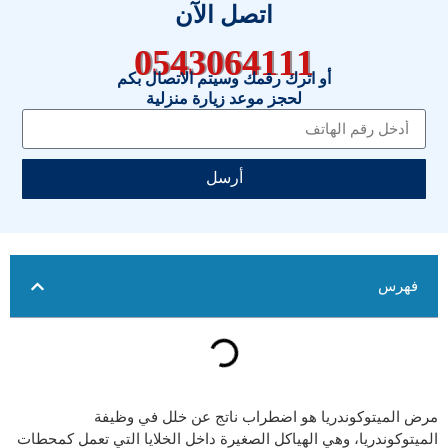
اتصل الآن
0543064111
أو اترك رقمك وسيتم الاتصال بكم
لحجز موعد زيارة منزلية
أرسل
فهرس
مرض الميتوكوندريا هو اضطراب ناتج عن خلل في وظيفة
الميتوكوندريا، وهي الهياكل الصغيرة داخل الخلايا التي تعمل كمحطات