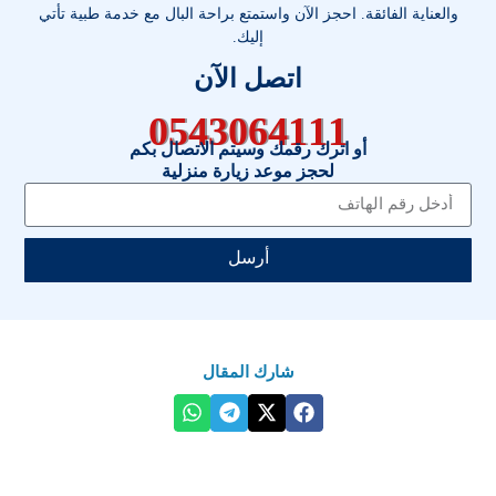
والعناية الفائقة. احجز الآن واستمتع براحة البال مع خدمة طبية تأتي
إليك.
اتصل الآن
0543064111
أو اترك رقمك وسيتم الاتصال بكم
لحجز موعد زيارة منزلية
أرسل
شارك المقال