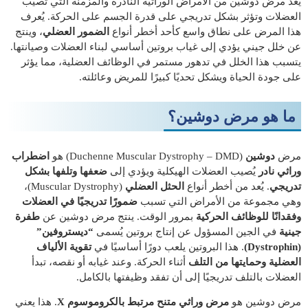
يُعد مرض دوشين من الأمراض الوراثية النادرة والمزمنة التي تصيب
العضلات وتؤثر بشكل تدريجي على قدرة الجسم على الحركة. يُعرف
هذا المرض على نطاق واسع كأحد أخطر أنواع
الضمور العضلي
، وينتج
عن خلل جيني يؤدي إلى غياب بروتين أساسي لبناء العضلات وصيانتها.
يتسبب هذا الخلل في تدهور مستمر في الوظائف العضلية، مما يؤثر
على جودة الحياة ويشكل تحديًا كبيرًا للمريض وعائلته.
ما هو مرض دوشين؟
مرض
دوشين
(Duchenne Muscular Dystrophy – DMD) هو
اضطراب
وراثي نادر
يُصيب العضلات الهيكلية ويؤدي إلى
ضعفها وتلفها بشكل
تدريجي
. يُعد من أخطر أنواع
الحثل العضلي
(Muscular Dystrophy)،
وهي مجموعة من الأمراض التي تسبب
ضمورًا تدريجيًا في العضلات
وفقدانًا للوظائف الحركية
بمرور الوقت. ينتج مرض دوشين عن
طفرة
جينية
في الجين المسؤول عن إنتاج بروتين يُسمى
“ديستروفين”
(Dystrophin)
. هذا البروتين يلعب دورًا أساسيًا في
تقوية الألياف
العضلية وحمايتها من التلف
أثناء الحركة. وعند غيابه أو نقصه، تبدأ
العضلات بالتلف تدريجيًا إلى أن تفقد وظيفتها بالكامل.
مرض دوشين هو
مرض وراثي متنحٍ مرتبط بالكروموسوم X
. هذا يعني