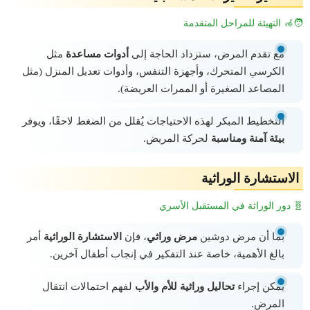
🧑‍🦽 التهيئة للمراحل المتقدمة
مع تقدم المرض، ستزداد الحاجة إلى
أدوات مساعدة
مثل
الكرسي المتحرك، وأجهزة التنفس، وأدوات تعديل المنزل (مثل
المصاعد الصغيرة أو الممرات العريضة).
التخطيط المبكر لهذه الاحتياجات يُقلل من الضغط لاحقًا، ويوفر
بيئة آمنة ومناسبة
لحركة المريض.
الاستشارة الوراثية
🧬 دور الوراثة في المستقبل الأسري
بما أن مرض دوشين
مرض وراثي
، فإن
الاستشارة الوراثية
أمر
بالغ الأهمية، خاصة عند التفكير في إنجاب أطفال آخرين.
يمكن إجراء
تحاليل وراثية للأم والأب
لفهم احتمالات انتقال
المرض.