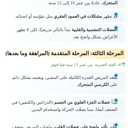
المتحرك
، عادةً بين عمر 10 إلى 12 سنة.
قد تظهر
مشكلات في العمود الفقري
مثل تقوّسه أو انحنائه.
العضلات التنفسية والقلبية
تبدأ بالتأثر تدريجيًا، لكن لا تظهر
الأعراض بشكل واضح بعد.
المرحلة الثالثة: المرحلة المتقدمة (المراهقة وما بعدها)
🧑‍🦽 الفئة العمرية: من عمر 13 سنة فما فوق
يفقد المريض القدرة الكاملة على المشي، ويعتمد بشكل دائم
على
الكرسي المتحرك
.
تبدأ
عضلات الجزء العلوي من الجسم
(الذراعين والكتفين) في
الضعف أيضًا، مما يصعّب الحركة واستخدام اليدين.
يظهر
تأثير واضح على عضلات القلب
، ويُصاب المريض بضعف