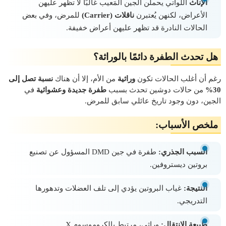
الإناث
اللواتي يحملن الجين المَعيب غالبًا لا تظهر عليهن
الأعراض، لكنهن يُعتبرن
ناقلات (Carrier)
للمرض، وفي بعض
الحالات النادرة قد تظهر عليهن أعراض خفيفة.
هل تحدث الطفرة دائمًا بالوراثة؟
رغم أن أغلب الحالات تكون
وراثية
من الأم، إلا أن هناك
نسبة تصل إلى
30%
من حالات دوشين تحدث بسبب
طفرة جديدة وعشوائية
في
الجين، دون وجود تاريخ عائلي سابق للمرض.
ملخص الأسباب:
السبب الجذري:
طفرة في جين DMD المسؤول عن تصنيع
بروتين ديستروفين.
النتيجة:
غياب البروتين يؤدي إلى تلف العضلات وتدهورها
التدريجي.
طبيعة الانتقال:
وراثي، مرتبط بالكروموسوم X.