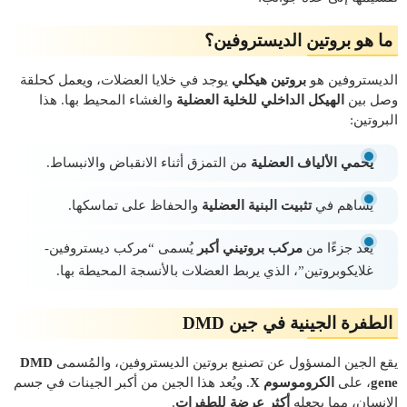
ما هو بروتين الديستروفين؟
الديستروفين هو
بروتين هيكلي
يوجد في خلايا العضلات، ويعمل كحلقة
وصل بين
الهيكل الداخلي للخلية العضلية
والغشاء المحيط بها. هذا
البروتين:
يحمي الألياف العضلية
من التمزق أثناء الانقباض والانبساط.
يساهم في
تثبيت البنية العضلية
والحفاظ على تماسكها.
يُعد جزءًا من
مركب بروتيني أكبر
يُسمى “مركب ديستروفين-
غلايكوبروتين”، الذي يربط العضلات بالأنسجة المحيطة بها.
الطفرة الجينية في جين DMD
يقع الجين المسؤول عن تصنيع بروتين الديستروفين، والمُسمى
DMD
gene
، على
الكروموسوم X
. ويُعد هذا الجين من أكبر الجينات في جسم
الإنسان، مما يجعله
أكثر عرضة للطفرات
.