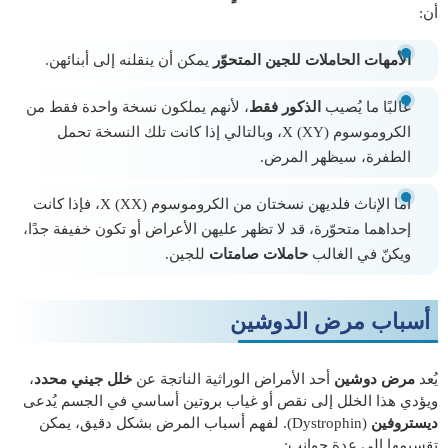
أن:
الأمهات الحاملات للجين المتحوّر
يمكن أن ينقلنه إلى أبنائهن.
غالبًا ما يُصيب
الذكور فقط
، لأنهم يملكون نسخة واحدة فقط من
الكروموسوم X (XY)، وبالتالي إذا كانت تلك النسخة تحمل
الطفرة، سيظهر المرض.
أما الإناث فلديهن نسختان من الكروموسوم X (XX)، فإذا كانت
إحداهما متحوّرة، قد لا تظهر عليهن الأعراض أو تكون خفيفة جدًا،
ويكنّ في الغالب
حاملات صامتات
للجين.
أسباب مرض الدوشين
يُعد
مرض دوشين
أحد الأمراض الوراثية الناتجة عن
خلل جيني محدد
،
ويؤدي هذا الخلل إلى نقص أو غياب بروتين أساسي في الجسم يُدعى
ديستروفين
(Dystrophin). لفهم أسباب المرض بشكل دقيق، يمكن
تقسيمها إلى عدة جوانب: