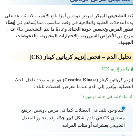
يُعد
التشخيص المبكر
لمرض دوشين أمرًا بالغ الأهمية، لأنه يُساعد على
بدء التدخلات الطبية والعلاجية في وقت مناسب، مما يُساهم في
إبطاء
تطور المرض وتحسين جودة الحياة
. وعادةً ما يتم التشخيص بناءً على
مزيج من
الأعراض السريرية
، و
الاختبارات المخبرية
، و
الفحوصات
الجينية
.
تحليل الدم – فحص إنزيم كرياتين كيناز (CK)
🧪 ما هو إنزيم CK؟
إنزيم
كرياتين كيناز (Creatine Kinase)
هو إنزيم يوجد داخل الخلايا
العضلية، ويُفرز إلى الدم عندما تتعرض العضلات للتلف.
🔬 ما دلالته في حالة دوشين؟
عند وجود تلف في العضلات كما في مرض دوشين، يرتفع
مستوى CK في الدم بشكل
كبير جدًا
، وقد يتجاوز المعدل
الطبيعي
بعشرات أو مئات المرات
.