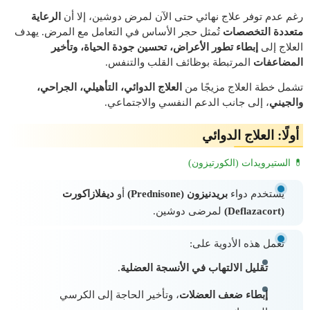
رغم عدم توفر علاج نهائي حتى الآن لمرض دوشين، إلا أن
الرعاية
متعددة التخصصات
تُمثل حجر الأساس في التعامل مع المرض. يهدف
العلاج إلى
إبطاء تطور الأعراض، تحسين جودة الحياة، وتأخير
المضاعفات
المرتبطة بوظائف القلب والتنفس.
تشمل خطة العلاج مزيجًا من
العلاج الدوائي، التأهيلي، الجراحي،
والجيني
، إلى جانب الدعم النفسي والاجتماعي.
أولًا: العلاج الدوائي
💊 الستيرويدات (الكورتيزون)
يُستخدم دواء
بريدنيزون (Prednisone)
أو
ديفلازاكورت
(Deflazacort)
لمرضى دوشين.
تعمل هذه الأدوية على:
تقليل الالتهاب في الأنسجة العضلية
.
إبطاء ضعف العضلات
، وتأخير الحاجة إلى الكرسي