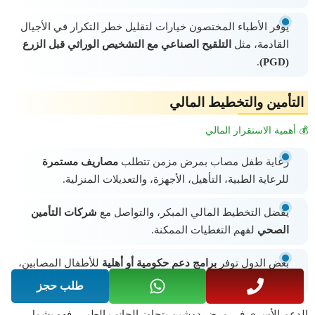
يُوفر الأطباء المختصون خيارات لتقليل خطر التكرار في الأجيال
القادمة، مثل
التلقيح الصناعي مع التشخيص الوراثي قبل الزرع
.
(PGD)
التأمين والتخطيط المالي
💰 أهمية الاستقرار المالي
رعاية طفل مصاب بمرض مزمن تتطلب
مصاريف مستمرة
للرعاية الطبية، التأهيل، الأجهزة، والتعديلات المنزلية.
يُفضل التخطيط المالي المبكر، والتواصل مع
شركات التأمين
الصحي
لفهم التغطيات الممكنة.
بعض الدول توفر
برامج دعم حكومية أو أهلية
للأطفال المصابين،
ويمكن الاستفادة منها لتخفيف العبء على الأسرة.
طلب حجز
الدعم الأسري في مرض دوشين يتجاوز الجانب الطبي، فهو يشمل