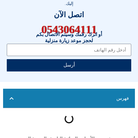
إليك.
اتصل الآن
0543064111
أو اترك رقمك وسيتم الاتصال بكم
لحجز موعد زيارة منزلية
أرسل
فهرس