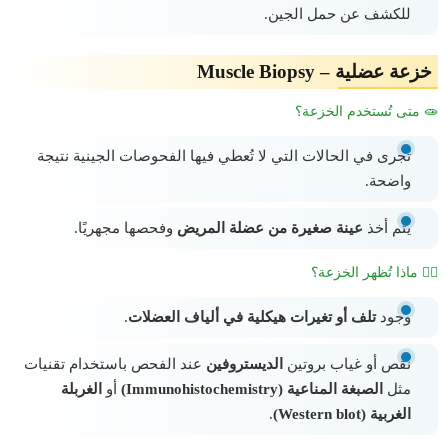
للكشف عن حمل الجين.
خزعة عضلية – Muscle Biopsy
🧫 متى تُستخدم الخزعة؟
تُجرى في الحالات التي لا تُعطي فيها الفحوصات الجينية نتيجة
واضحة.
يتم أخذ
عينة صغيرة من عضلة المريض
وفحصها مجهريًا.
🧍‍♂️ ماذا تُظهر الخزعة؟
وجود
تلف أو تغيرات هيكلية في ألياف العضلات
.
نقص أو غياب بروتين
الديستروفين
عند الفحص باستخدام تقنيات
مثل
الصبغة المناعية (Immunohistochemistry)
أو
الغربلة
الغربية (Western blot)
.