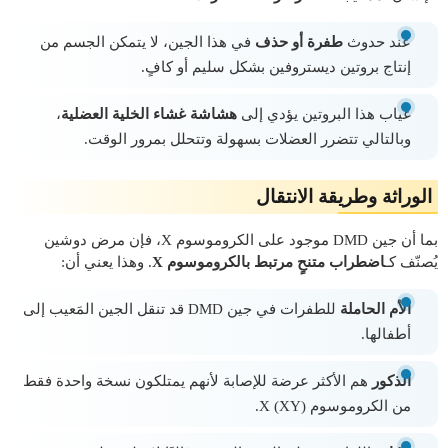
عند حدوث
طفرة أو حذف
في هذا الجين، لا يتمكن الجسم من
إنتاج بروتين ديستروفين بشكل سليم أو كافٍ.
غياب هذا البروتين يؤدي إلى
هشاشة غشاء الخلية العضلية
،
وبالتالي تتضرر العضلات بسهولة وتتحلل بمرور الوقت.
الوراثة وطريقة الانتقال
بما أن جين DMD موجود على الكروموسوم X، فإن مرض دوشين
يُصنّف كـ
اضطراب متنحٍ مرتبط بالكروموسوم X
. وهذا يعني أن:
الأم الحاملة
للطفرات في جين DMD قد تنقل الجين المَعيب إلى
أطفالها.
الذكور
هم الأكثر عرضة للإصابة لأنهم يمتلكون نسخة واحدة فقط
من الكروموسوم X (XY).