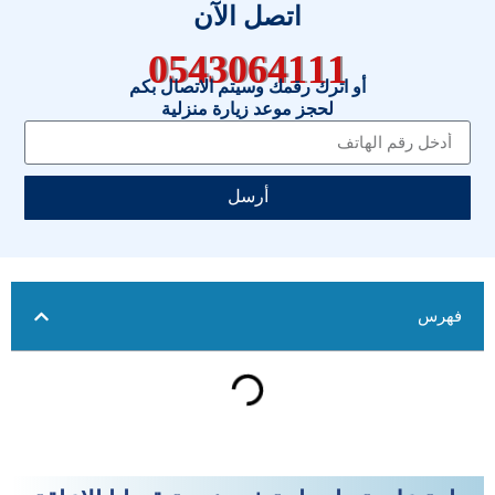
اتصل الآن
0543064111
أو اترك رقمك وسيتم الاتصال بكم
لحجز موعد زيارة منزلية
أرسل
فهرس