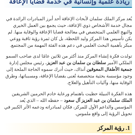
ريادة علمية وإنسانية في خدمة قضايا الإعاقة
يُعد مركز الملك سلمان لأبحاث الإعاقة أحد أبرز المبادرات الرائدة في
مجال خدمة الأشخاص ذوي الإعاقة، حيث يجمع بين العمل الخيري
والنهج العلمي المتخصص في معالجة قضايا الإعاقة والوقاية منها. لم
يكن تأسيس هذا المركز وليد اللحظة، بل كان ثمرة رؤية ثاقبة ووعي
مبكر بأهمية البحث العلمي في دعم هذه الفئة المهمة من المجتمع.
تولدت فكرة إنشاء المركز منذ أكثر من ثلاثين عامًا لدى صاحب السمو
الملكي الأمير
سلطان بن سلمان بن عبد العزيز
، رئيس مجلس إدارة
جمعية الأطفال المعوقين
آنذاك، حيث أدرك سموه الحاجة الملحة إلى
وجود مؤسسة بحثية متخصصة تُعنى بقضايا الإعاقة، ومسبباتها، وطرق
الوقاية منها، وآليات التأهيل والعلاج.
هذه الفكرة النبيلة حظيت باهتمام ورعاية خادم الحرمين الشريفين
الملك سلمان بن عبد العزيز آل سعود
– حفظه الله – الذي يُعد
المؤسس والداعم الأول للمركز، فكان لمبادراته ودعمه الأثر الكبير في
تحويل الرؤية إلى واقع ملموس.
1. رؤية المركز