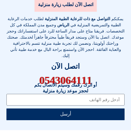
اتصل الآن لطلب زيارة منزلية
يمكنكم
التواصل مع ذات للرعاية الطبية المنزلية
لطلب خدمات الرعاية
الطبية والتمريضية المنزلية في
الرياض
وجميع مدن المملكة في كل
التخصصات
. فريقنا متاح على مدار الساعة للرد على استفساراتك وحجز
موعدك. اتصل بنا الآن وستجد فريقاً طبياً محترفاً جاهزاً لخدمتك. صحتك
وراحتك أولويتنا، ونضمن لك تجربة طبية منزلية تتسم بالاحترافية
والعناية الفائقة. احجز الآن واستمتع براحة البال مع خدمة طبية تأتي
إليك.
اتصل الآن
0543064111
أو اترك رقمك وسيتم الاتصال بكم
لحجز موعد زيارة منزلية
أرسل