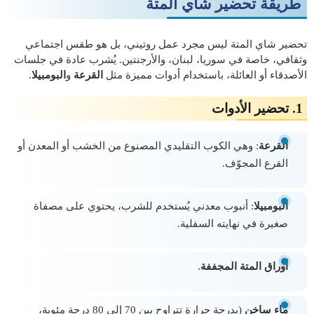
طريقة تحضير شاي المتة
تحضير شاي المتة ليس مجرد عمل روتيني، بل هو طقس اجتماعي
وثقافي، خاصة في سوريا، لبنان، والأرجنتين. يُشرب عادة في جلسات
الأصدقاء أو العائلة، باستخدام أدوات مميزة مثل
القرعة
و
البومبيلا
.
1.
تحضير الأدوات
القرعة
: وهي الكوب التقليدي المصنوع من الخشب أو المعدن أو
القرع المجوّف.
البومبيلا
: أنبوب معدني يُستخدم للشرب، يحتوي على مصفاة
صغيرة في نهايته السفلية.
أوراق المتة المجففة
.
ماء ساخن
(بدرجة حرارة تتراوح بين 70 إلى 80 درجة مئوية،