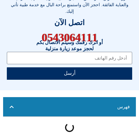
والعناية الفائقة. احجز الآن واستمتع براحة البال مع خدمة طبية تأتي
إليك.
اتصل الآن
0543064111
أو اترك رقمك وسيتم الاتصال بكم
لحجز موعد زيارة منزلية
أرسل
فهرس