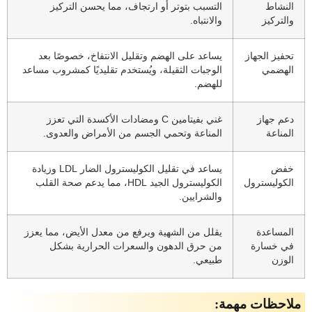
النشاط
التسبب بتوتر أو ارتجاف، مما يحسن التركيز
والتركيز
والانتباه.
تحفيز الجهاز
يساعد على الهضم وتقليل الانتفاخ، خصوصًا بعد
الهضمي
الوجبات الثقيلة، ويُستخدم تقليديًا كمشروب مساعد
للهضم.
دعم جهاز
غني بفيتامين C ومضادات الأكسدة التي تعزز
المناعة
المناعة وتحمي الجسم من الأمراض والعدوى.
خفض
يساعد في تقليل الكوليسترول الضار LDL وزيادة
الكوليسترول
الكوليسترول الجيد HDL، مما يدعم صحة القلب
والشرايين.
المساعدة
يقلل من الشهية ويرفع من معدل الأيض، مما يعزز
في خسارة
من حرق الدهون والسعرات الحرارية بشكل
الوزن
طبيعي.
ملاحظات مهمة: