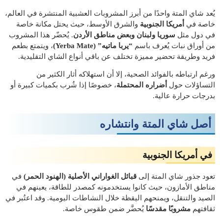
يُعد شاي المتة واحدًا من أبرز المشروبات العشبية المنتشرة في العالم،
خاصة في
أمريكا الجنوبية
والشرق الأوسط، حيث يحتل مكانة خاصة
في دول مثل
سوريا ولبنان وبعض مناطق الأردن
. يُحضّر هذا المشروب
من أوراق نبات يُعرف باسم
“يربا ماتيه” (Yerba Mate)
، ويتمتع بطعم
فريد وطريقة تحضير مميزة تختلف عن باقي أنواع الشاي التقليدية.
ورغم ارتباطه بالفوائد الصحية، إلا أن استهلاكه أثار الكثير من
التساؤلات حول
أضراره المحتملة
، خصوصًا إذا شُرب بكميات كبيرة أو
بدرجات حرارة عالية.
أصل شاي المتة وانتشاره
في أمريكا الجنوبية
تعود جذور شاي المتة إلى
قبائل الغواراني الأصلية (الهنود الحمر)
في
مناطق الأمازون، حيث كانوا يستخدمونه كمصدر للطاقة، يعينهم في
الصيد والتنقل، ويمنحهم اليقظة خلال النشاطات اليومية. وقد اعتُبر في
ثقافتهم
مشروبًا مقدسًا
يُحضَّر ضمن طقوس خاصة.