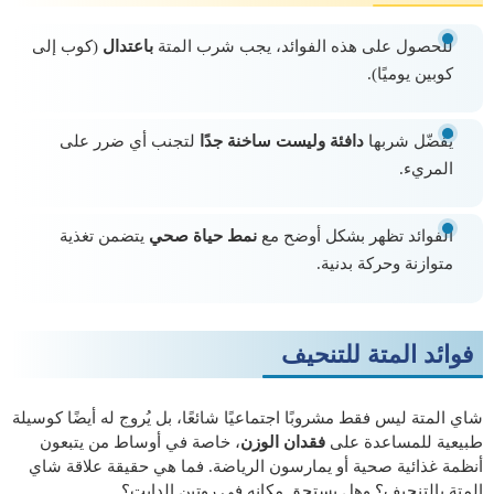
للحصول على هذه الفوائد، يجب شرب المتة
باعتدال
(كوب إلى
كوبين يوميًا).
يُفضّل شربها
دافئة وليست ساخنة جدًا
لتجنب أي ضرر على
المريء.
الفوائد تظهر بشكل أوضح مع
نمط حياة صحي
يتضمن تغذية
متوازنة وحركة بدنية.
فوائد المتة للتنحيف
شاي المتة ليس فقط مشروبًا اجتماعيًا شائعًا، بل يُروج له أيضًا كوسيلة
طبيعية للمساعدة على
فقدان الوزن
، خاصة في أوساط من يتبعون
أنظمة غذائية صحية أو يمارسون الرياضة. فما هي حقيقة علاقة شاي
المتة بالتنحيف؟ وهل يستحق مكانه في روتين الدايت؟