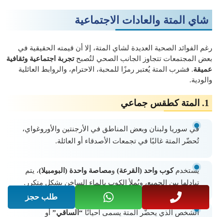
شاي المتة والعادات الاجتماعية
رغم الفوائد الصحية العديدة لشاي المتة، إلا أن قيمته الحقيقية في
بعض المجتمعات تتجاوز الجانب الصحي لتُصبح
تجربة اجتماعية وثقافية
عميقة
. فشرب المتة يُعتبر رمزًا للمحبة، الاحترام، والروابط العائلية
والودية.
1.
المتة كطقس جماعي
في سوريا ولبنان وبعض المناطق في الأرجنتين والأوروغواي،
تُحضّر المتة غالبًا في تجمعات الأصدقاء أو العائلة.
يُستخدم
كوب واحد (القرعة)
و
مصاصة واحدة (البومبيلا)
، يتم
تبادلها بين الجميع، ويُملأ الكوب بالماء الساخن بشكل متكرر.
طلب حجز
الشخص الذي يحضّر المتة يسمى أحيانًا
“الساقي”
أو