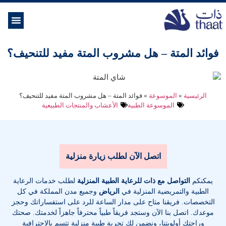
الموسوعة ال
خدمات الرعاية
فوائد المتة – هل مشروب المتة مفيد للتنحيف؟
الرئيسية
»
الموسوعة
»
فوائد المتة – هل مشروب المتة مفيد للتنحيف؟
الموسوعة الطبية
الأعشاب والمنتجات الطبيعية
اتصل الآن لطلب زيارة منزلية
يمكنكم
التواصل مع ذات للرعاية الطبية المنزلية
لطلب خدمات الرعاية
الطبية والتمريضية المنزلية في
الرياض
وجميع مدن المملكة في كل
التخصصات
. فريقنا متاح على مدار الساعة للرد على استفساراتك وحجز
موعدك. اتصل بنا الآن وستجد فريقاً طبياً محترفاً جاهزاً لخدمتك. صحتك
وراحتك أولويتنا، ونضمن لك تجربة طبية منزلية تتسم بالاحترافية