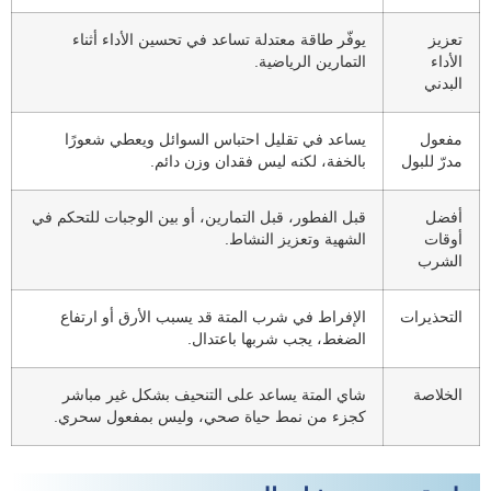
تعزيز
يوفّر طاقة معتدلة تساعد في تحسين الأداء أثناء
الأداء
التمارين الرياضية.
البدني
مفعول
يساعد في تقليل احتباس السوائل ويعطي شعورًا
مدرّ للبول
بالخفة، لكنه ليس فقدان وزن دائم.
أفضل
قبل الفطور، قبل التمارين، أو بين الوجبات للتحكم في
أوقات
الشهية وتعزيز النشاط.
الشرب
التحذيرات
الإفراط في شرب المتة قد يسبب الأرق أو ارتفاع
الضغط، يجب شربها باعتدال.
الخلاصة
شاي المتة يساعد على التنحيف بشكل غير مباشر
كجزء من نمط حياة صحي، وليس بمفعول سحري.