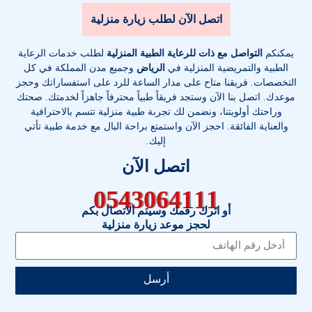
اتصل الآن لطلب زيارة منزلية
يمكنكم
التواصل مع ذات للرعاية الطبية المنزلية
لطلب خدمات الرعاية
الطبية والتمريضية المنزلية في
الرياض
وجميع مدن المملكة في كل
التخصصات
. فريقنا متاح على مدار الساعة للرد على استفساراتك وحجز
موعدك. اتصل بنا الآن وستجد فريقاً طبياً محترفاً جاهزاً لخدمتك. صحتك
وراحتك أولويتنا، ونضمن لك تجربة طبية منزلية تتسم بالاحترافية
والعناية الفائقة. احجز الآن واستمتع براحة البال مع خدمة طبية تأتي
إليك.
اتصل الآن
0543064111
أو اترك رقمك وسيتم الاتصال بكم
لحجز موعد زيارة منزلية
أرسل