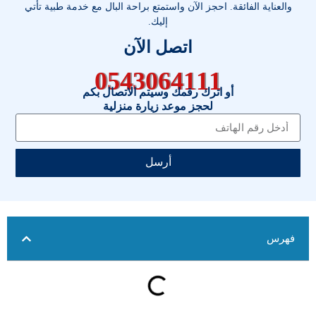
والعناية الفائقة. احجز الآن واستمتع براحة البال مع خدمة طبية تأتي
إليك.
اتصل الآن
0543064111
أو اترك رقمك وسيتم الاتصال بكم
لحجز موعد زيارة منزلية
أرسل
فهرس