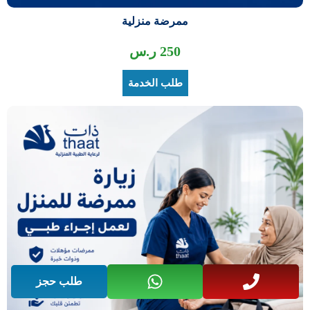
ممرضة منزلية
250
ر.س
طلب الخدمة
طلب حجز