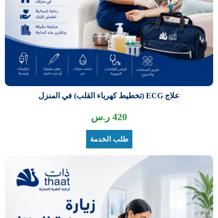
علاج ECG (تخطيط كهرباء القلب) في المنزل
420
ر.س
طلب الخدمة