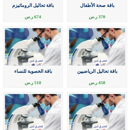
باقة صحة الأطفال
باقة تحاليل الروماتيزم
370
ر.س
674
ر.س
باقة تحاليل الرياضيين
باقة الخصوبة للنساء
458
ر.س
510
ر.س