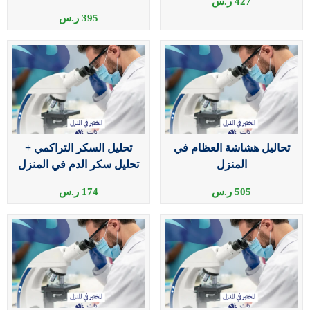
427
ر.س
395
ر.س
تحاليل هشاشة العظام في
تحليل السكر التراكمي +
المنزل
تحليل سكر الدم في المنزل
505
ر.س
174
ر.س