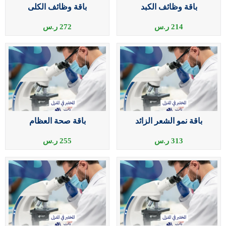
باقة وظائف الكبد
باقة وظائف الكلى
214
ر.س
272
ر.س
باقة نمو الشعر الزائد
باقة صحة العظام
313
ر.س
255
ر.س