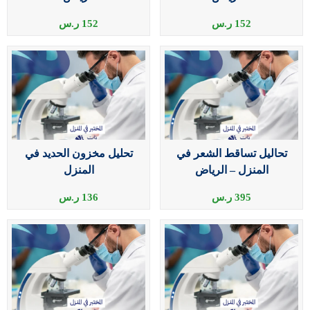
152
ر.س
152
ر.س
تحاليل تساقط الشعر في
تحليل مخزون الحديد في
المنزل – الرياض
المنزل
395
ر.س
136
ر.س