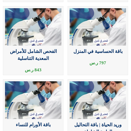
باقة الحساسية في المنزل
الفحص الشامل للأمراض
المعدية التناسلية
797
ر.س
843
ر.س
وريد الحياة | باقة التحاليل
باقة الأورام للنساء