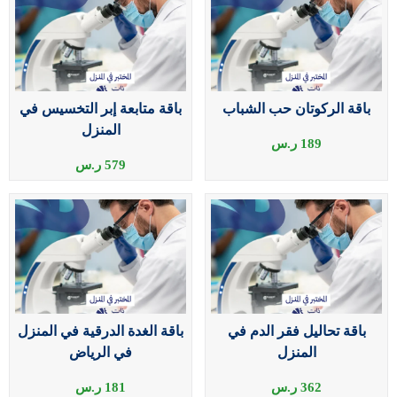
باقة الركوتان حب الشباب
باقة متابعة إبر التخسيس في
المنزل
189
ر.س
579
ر.س
باقة تحاليل فقر الدم في
باقة الغدة الدرقية في المنزل
المنزل
في الرياض
362
ر.س
181
ر.س