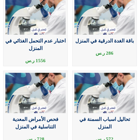
باقة الغدة الدرقية في المنزل
اختبار عدم التحمل الغذائي في
المنزل
286
ر.س
1556
ر.س
تحاليل اسباب السمنة في
فحص الأمراض المعدية
المنزل
التناسلية في المنزل
572
ر.س
728
ر.س