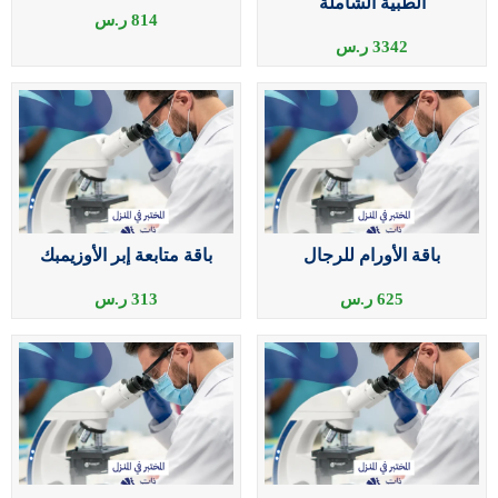
الطبية الشاملة
814
ر.س
3342
ر.س
باقة الأورام للرجال
باقة متابعة إبر الأوزيمبك
625
ر.س
313
ر.س