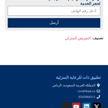
لحجز الخدمة
أرسل
تصنيف:
التمريض المنزلي
تطبيق ذات للرعاية المنزلية
المملكة العربية السعودية, الرياض
ceo@thaat.co
0543064111