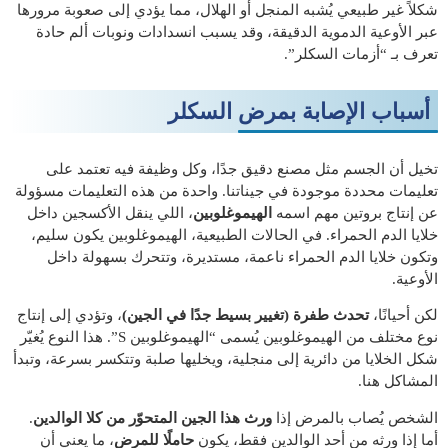
شكلاً غير طبيعي يُشبه المنجل أو الهلال، مما يؤدي إلى صعوبة مرورها
عبر الأوعية الدموية الدقيقة، وقد يسبب انسدادات ونوبات ألم حادة
تعرف بـ “أزمات السكلر”.
أسباب الإصابة بمرض السكلر
تخيل أن الجسم مثل مصنع دقيق جدًا، وكل وظيفة فيه تعتمد على
تعليمات محددة موجودة في جيناتنا. واحدة من هذه التعليمات مسؤولة
عن إنتاج بروتين مهم اسمه
الهيموغلوبين
، اللي ينقل الأكسجين داخل
خلايا الدم الحمراء. في الحالات الطبيعية، الهيموغلوبين يكون سليم،
وتكون خلايا الدم الحمراء ناعمة، مستديرة، وتتحرك بسهولة داخل
الأوعية.
لكن أحيانًا،
تحدث طفرة (تغيير بسيط جدًا في الجين)
، وتؤدي إلى إنتاج
نوع مختلف من الهيموغلوبين يُسمى “الهيموغلوبين S”. هذا النوع يُغيّر
شكل الخلايا من دائرية إلى منجلية، ويخليها صلبة وتتكسر بسرعة، وتبدأ
المشاكل هنا.
الشخص يُصاب بالمرض إذا
ورث هذا الجين المتحوّر من كلا الوالدين
.
أما إذا ورثه من أحد الوالدين فقط، يكون
حاملًا للمرض
، ما يعني أن