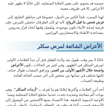
جسمه قد يحتوي على بعض الخلايا المنجلية، لكن غالبًا لا تظهر عليه
الأعراض، إلا في ظروف معينة.
لهذا السبب، تلجأ الكثير من الدول، خصوصًا في مناطق الخليج، إلى
فرض فحص ما قبل الزواج
. لأنه لو كان الطرفان حاملين للمرض، فإن
فرصة إصابة الأبناء تكون موجودة، ويُفضل وقتها اتخاذ قرار مدروس
بمساعدة الأطباء والاستشاريين الوراثيين.
الأعراض الشائعة لمرض سكلر
غالبًا لا يمر وقت طويل بعد ولادة الطفل قبل أن تبدأ العلامات الأولى
لمرض السكلر في الظهور. وفي كثير من الحالات، تكون
الأعراض
واضحة خلال الأشهر الأولى من العمر
، وترافق المصاب طوال حياته،
لكنها تختلف في شدّتها من شخص إلى آخر حسب الحالة العامة
وطبيعة الجينات.
أحد أبرز العلامات وأكثرها إيلامًا هو ما يُعرف بـ
“أزمات السكلر”
، وهي
نوبات ألم مفاجئة وشديدة تحدث عندما تتجمّع الخلايا المنجلية وتسدّ
الأوعية الدموية الدقيقة. هذا الانسداد يمنع الأكسجين من الوصول إلى
الأنسجة، فيسبب ألمًا قد يظهر في العظام، المفاصل، البطن، أو حتى