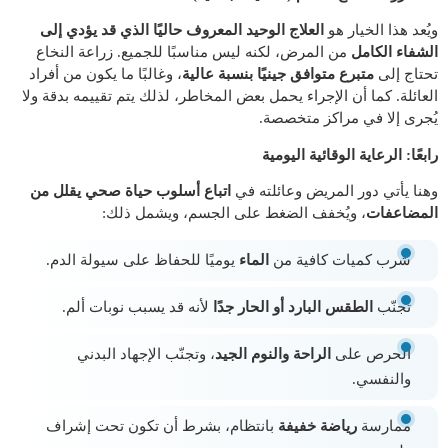
ويُعد هذا الخيار هو
العلاج الوحيد المعروف حاليًا الذي قد يؤدي إلى
الشفاء الكامل
من المرض، لكنه ليس مناسبًا للجميع. زراعة النخاع
تحتاج إلى
متبرع متوافق جينيًا بنسبة عالية
، وغالبًا ما يكون من أفراد
العائلة. كما أن الإجراء يحمل بعض المخاطر، لذلك يتم تقييمه بدقة ولا
يُجرى إلا في مراكز متخصصة.
رابعًا: الرعاية الوقائية اليومية
وهنا يأتي دور المريض وعائلته في
اتباع أسلوب حياة صحي يقلل من
المضاعفات
، ويُخفف الضغط على الجسم، ويشمل ذلك:
شرب كميات كافية من
الماء
يوميًا للحفاظ على سيولة الدم.
تجنّب
الطقس البارد أو الحار جدًا
لأنه قد يسبب نوبات ألم.
الحرص على
الراحة والنوم الجيد
، وتجنّب الإجهاد البدني
والنفسي.
ممارسة
رياضة خفيفة
بانتظام، بشرط أن تكون تحت إشراف