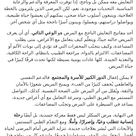
التعايش معه ممكن بل وناجح، إذا توفرت المعرفة والدعم والرعاية
المناسبة. التحديات موجودة، نعم، لكن المرضى الذين يلتزمون بالخطة
العلاجية، ويتبعون أسلوب حياة صحي، يمكنهم أن يعيشوا حياة طبيعية،
ويواصلوا دراستهم، ويعملوا، ويبنون أسرًا ناجحة مثل أي شخص آخر.
أحد مفاتيح التعايش الناجح مع المرض هو
الوعي الذاتي
، أي أن يعرف
المريض حالته جيدًا، ويتعلّم كيف يتعامل مع الأعراض، متى يطلب
المساعدة، وكيف يتجنّب المحفزات التي قد تؤدي إلى نوبات الألم أو
المضاعفات. الالتزام بالدواء، مراجعة الطبيب بانتظام، الراحة الكافية،
والتغذية الجيدة، كلها عادات يومية بسيطة لكنها تحدث فرقًا كبيرًا في
حياة المريض.
لا يمكن إغفال
الدور الكبير للأسرة والمجتمع
. فالدعم النفسي
والعاطفي يُخفف كثيرًا من العبء، ويمنح المريض شعورًا بالأمان
والثقة، ويُقلل من أثر المرض على الصحة النفسية. كذلك، التواصل
المستمر مع الفريق الطبي، وسرعة التعامل مع أي أعراض جديدة،
يساعد في السيطرة على المرض وتجنّب المضاعفات.
في النهاية، مرض السكلر ليس فقط معركة جسدية، بل أيضًا
رحلة
إنسانية تتطلب وعيًا، وإصرارًا، وأملًا
. ومع التقدّم الطبي المستمر،
والأبحاث التي تُبشر بعلاجات جديدة، تتزايد الفرص أمام المرضى لحياة
أفضل. لنجعل نشر الوعي مسؤوليتنا جميعًا، ولندعم كل من يواجه هذا