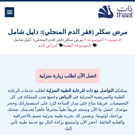
الموسوعة ال
خدمات الرعاية
مرض سكلر (فقر الدم المنجلي): دليل شامل
الرئيسية
»
الموسوعة
»
مرض سكلر (فقر الدم المنجلي): دليل شامل
الموسوعة الطبية
أمراض الدم
اتصل الآن لطلب زيارة منزلية
يمكنكم
التواصل مع ذات للرعاية الطبية المنزلية
لطلب خدمات الرعاية
الطبية والتمريضية المنزلية في
الرياض
وجميع مدن المملكة في كل
التخصصات
. فريقنا متاح على مدار الساعة للرد على استفساراتك وحجز
موعدك. اتصل بنا الآن وستجد فريقاً طبياً محترفاً جاهزاً لخدمتك. صحتك
وراحتك أولويتنا، ونضمن لك تجربة طبية منزلية تتسم بالاحترافية
والعناية الفائقة. احجز الآن واستمتع براحة البال مع خدمة طبية تأتي
إليك.