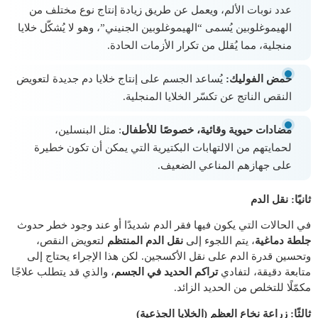
عدد نوبات الألم، ويعمل عن طريق زيادة إنتاج نوع مختلف من
الهيموغلوبين يُسمى “الهيموغلوبين الجنيني”، وهو لا يُشكّل خلايا
منجلية، مما يُقلل من تكرار الأزمات الحادة.
حمض الفوليك:
يُساعد الجسم على إنتاج خلايا دم جديدة لتعويض
النقص الناتج عن تكسّر الخلايا المنجلية.
مضادات حيوية وقائية، خصوصًا للأطفال
: مثل البنسلين،
لحمايتهم من الالتهابات البكتيرية التي يمكن أن تكون خطيرة
على جهازهم المناعي الضعيف.
ثانيًا: نقل الدم
في الحالات التي يكون فيها فقر الدم شديدًا أو عند وجود خطر حدوث
جلطة دماغية
، يتم اللجوء إلى
نقل الدم المنتظم
لتعويض النقص،
وتحسين قدرة الدم على نقل الأكسجين. لكن هذا الإجراء يحتاج إلى
متابعة دقيقة، لتفادي
تراكم الحديد في الجسم
، والذي قد يتطلب علاجًا
مكمّلًا للتخلص من الحديد الزائد.
ثالثًا: زراعة نخاع العظم (الخلايا الجذعية)