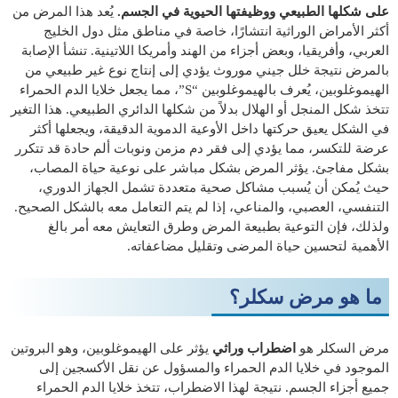
على شكلها الطبيعي ووظيفتها الحيوية في الجسم.
يُعد هذا المرض من
أكثر الأمراض الوراثية انتشارًا، خاصة في مناطق مثل دول الخليج
العربي، وأفريقيا، وبعض أجزاء من الهند وأمريكا اللاتينية. تنشأ الإصابة
بالمرض نتيجة خلل جيني موروث يؤدي إلى إنتاج نوع غير طبيعي من
الهيموغلوبين، يُعرف بالهيموغلوبين “S”، مما يجعل خلايا الدم الحمراء
تتخذ شكل المنجل أو الهلال بدلاً من شكلها الدائري الطبيعي. هذا التغير
في الشكل يعيق حركتها داخل الأوعية الدموية الدقيقة، ويجعلها أكثر
عرضة للتكسر، مما يؤدي إلى فقر دم مزمن ونوبات ألم حادة قد تتكرر
بشكل مفاجئ. يؤثر المرض بشكل مباشر على نوعية حياة المصاب،
حيث يُمكن أن يُسبب مشاكل صحية متعددة تشمل الجهاز الدوري،
التنفسي، العصبي، والمناعي، إذا لم يتم التعامل معه بالشكل الصحيح.
ولذلك، فإن التوعية بطبيعة المرض وطرق التعايش معه أمر بالغ
الأهمية لتحسين حياة المرضى وتقليل مضاعفاته.
ما هو مرض سكلر؟
مرض السكلر هو
اضطراب وراثي
يؤثر على الهيموغلوبين، وهو البروتين
الموجود في خلايا الدم الحمراء والمسؤول عن نقل الأكسجين إلى
جميع أجزاء الجسم. نتيجة لهذا الاضطراب، تتخذ خلايا الدم الحمراء