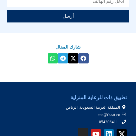
أرسل
شارك المقال
تطبيق ذات للرعاية المنزلية
المملكة العربية السعودية, الرياض
ceo@thaat.co
0543064111