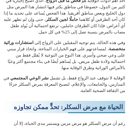
أحد أهم أدوات الوقاية هو
فحص ما قبل الزواج
، الذي أصبح إجباريًا في
كثير من الدول، خصوصًا في مناطق يكثر فيها انتشار هذا المرض مثل
دول الخليج وبعض مناطق أفريقيا. هذا الفحص يُساعد على تحديد ما إذا
كان أحد الطرفين أو كلاهما
حاملًا لجين السكلر
، حتى وإن لم تظهر عليه
أي أعراض. فإذا كان الطرفان حاملين، ترتفع احتمالية أن يُولد طفل
مصاب بالمرض بنسبة تصل إلى 25% في كل حمل.
وفي هذه الحالة، يتم توجيه المقبلين على الزواج إلى
استشارات وراثية
متخصصة
، لمساعدتهم على فهم الخيارات المتاحة، واتخاذ قرار مبني
على وعي صحي وأسري. هذا النوع من التوعية لا يُقلل فقط من
احتمالية ولادة طفل مريض، بل يُساهم أيضًا في بناء مجتمع أكثر وعيًا
بالأمراض الوراثية وطرق الوقاية منها.
الوقاية لا تتوقف عند الزواج فقط، بل تشمل
نشر الوعي المجتمعي
في
المدارس، والجامعات، والإعلام، لتصبح المعرفة بمرض السكلر جزءًا
من الثقافة الصحية العامة.
الحياة مع مرض السكلر: تحدٍّ ممكن تجاوزه
رغم أن مرض السكلر هو مرض مزمن ويستمر مدى الحياة، إلا أن