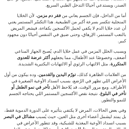
الصدر، ويستدعي أحيانًا التدخل الطبي السريع.
أما من الداخل، فإن الجسم يعاني من
فقر دم مزمن
، لأن الخلايا
المنجلية تتكسر بسرعة أكبر من الطبيعية. هذا التكسّر المستمر يعني
أن عدد خلايا الدم لا يكفي لحمل الأكسجين بكفاءة، فيشعر المريض
بالتعب المستمر، الإرهاق، وحتى ضيق في التنفس أحيانًا دون مجهود
كبير.
وبسبب الخلل المزمن في عمل خلايا الدم، يُصبح الجهاز المناعي
أضعف، وخصوصًا عند الأطفال، مما يجعلهم
أكثر عرضة للعدوى
المتكررة
، مثل الالتهاب الرئوي أو الالتهابات البكتيرية الشديدة.
من العلامات الظاهرة كذلك،
تورّم اليدين والقدمين
، وده بيكون من أول
الأعراض اللي تظهر في الرُضع، بسبب انسداد الأوعية الصغيرة في
الأطراف. ومع مرور الوقت، قد يُلاحظ الأهل
تأخر في نمو الطفل أو
تأخر في البلوغ
، نتيجة نقص الأكسجين المستمر اللي يحتاجه الجسم
للنمو والتطور.
وفي بعض الحالات، المرض لا يكتفي بتأثيره على الدورة الدموية فقط،
بل يمتد ليشمل أعضاء أخرى مثل العين، حيث يُسبب
مشاكل في البصر
بسبب انسداد الأوعية المغذية للشبكية، وقد تتطور الأعراض في